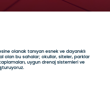
niz
ler,
 ve diğer
zınıza
z dil ve
esine olanak tanıyan esnek ve dayanıklı
esine olanak tanıyan esnek ve dayanıklı
erimizde
al olan bu sahalar; okullar, siteler, parklar
al olan bu sahalar; okullar, siteler, parklar
yi ve
aplamaları, uygun drenaj sistemleri ve
aplamaları, uygun drenaj sistemleri ve
şturuyoruz.
şturuyoruz.
dır:
ulan
mak ve
ağlamak,
ar Yoluyla