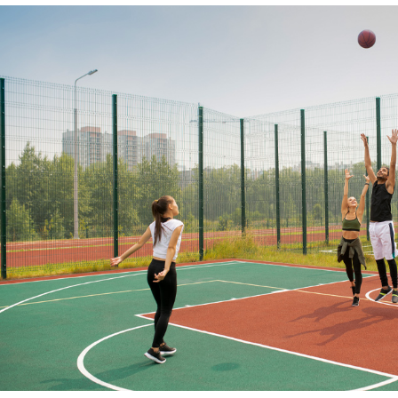
İşlenen Su
Yayınların
kaynaklana
getirmek.
3.İNTERNE
3.1.Oturum 
Oturum çerezle
çalışmasının t
sürekliliğini s
tarayıcınızı ka
3.2.Kalıcı Ç
Bu tür çerezler
depolanır Kalıc
bilgisayarınızı
silinene kadar 
Kalıcı çerezle
bulundurarak s
Kalıcı çerezle
durumunda, ci
olmadığı kontro
iletilecek içer