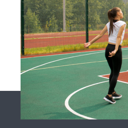
Telefon: +90 
E – Posta:
mai
Web Adresi: 