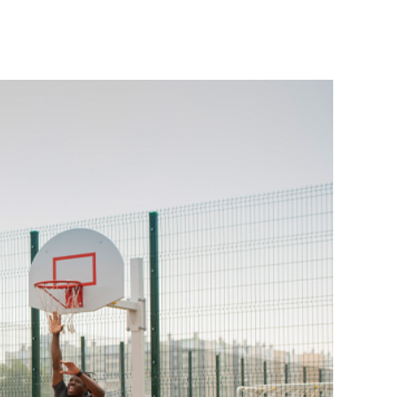
 kısa süre
mek veya
in
neği
ümkündür.
yarlamanız
ernet
arını
. Gizlilik
veri