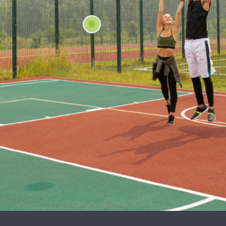
216 555 55 55
l@alanadi.com
www.alanadi.com