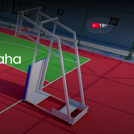
TR
ak
et
aha
z
mıza hangi
siteleri
.
ilmiş bir
çin
ilir. Çerez
%100
da
Performans
i
bu sitede