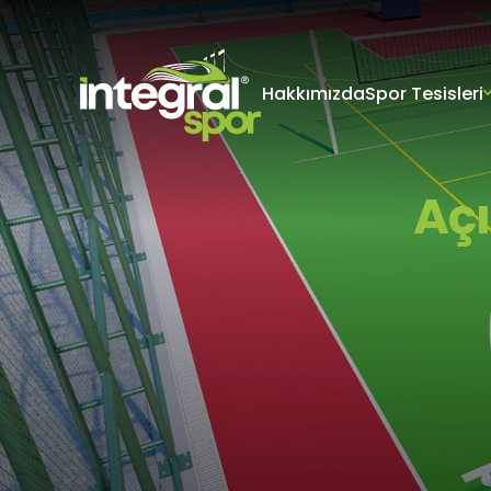
Hakkımızda
Spor Tesisleri
Projeleri
Tüm Projeler
KİŞİSEL 
İNTERNET S
Kişisel verile
adlandırılacak
Açı
edenlerin giz
Kullanımı Polit
tür çerezlerin
Çerezler, bilgi
tarafından ci
Genellikle ziya
deneyim sunma
kullanılır ve b
UV
kullanılmasını
Koruması
engelleyebilir
hatırlatmak is
çerez kullanım