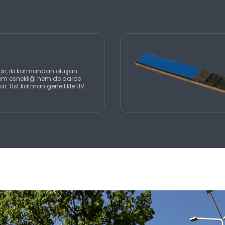
rı, iki katmandan oluşan
hem esnekliği hem de darbe
kar. Üst katman genellikle UV
lama ile kaplanırken, alt
a SBR granüllerden üretilir.
mel uyumu sayesinde tartan
iviteleri için ideal bir
r.