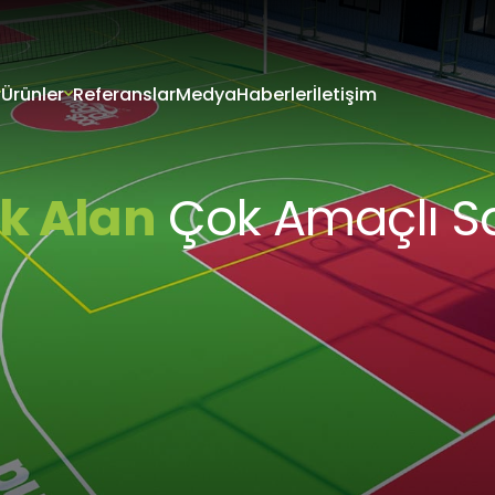
Ürünler
Referanslar
Medya
Haberler
İletişim
VERİLERİN KORUNMASI
İTESİ ÇEREZ POLİTİKASI
riniz; veri sorumlusu olarak Firma Adı (“ŞİRKET” veya Firma Adı” olar
tır.) tarafından işletilen (www.alanadi.com) internet sitesini ziyar
k Alan
Çok Amaçlı S
liliğini korumak Kurumumuzun önde gelen ilkelerindendir. Bu Çere
ikası (“Politika”), tüm web sitesi ziyaretçilerimize ve kullanıcıları
 hangi koşullarda kullanıldığını açıklamaktadır.
sayarınız ya da mobil cihazınız üzerinden ziyaret ettiğiniz internet 
hazınıza veya ağ sunucusuna depolanan küçük metin dosyalarıdır
ret ettiğiniz internet sitesini kullanmanız sırasında size kişiselleştir
k, sunulan hizmetleri geliştirmek ve deneyiminizi iyileştirmek i
ir internet sitesinde gezinirken kullanım kolaylığına katkıda bulunab
Yüksek
7/24
 tercih etmezseniz tarayıcınızın ayarlarından Çerezleri silebilir ya 
Güvenlik
Kullanım
siniz. Ancak bunun internet sitemizi kullanımınızı etkileyebileceğin
teriz. Tarayıcınızdan Çerez ayarlarınızı değiştirmediğiniz sürece 
ını kabul ettiğinizi varsayacağız.