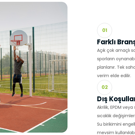
çlarla Mücadele Edilmesi Hakkında Kanun ve Internet Ortamında 
 Düzenlenmesine Dair Usul ve Esaslar Hakkında Yönetmelik’ten
nlar başta olmak üzere, kanuni ve sözleşmesel yükümlülüklerini 
T SİTEMİZDE KULLANILAN ÇEREZ TÜRLERİ
01
Çerezleri
rini ziyaretinizi süresince internet sitesinin düzgün bir şekilde
Farklı Bra
eminini sağlamaktadır. Sitelerimizin ve sizin, ziyaretinizde güvenliğ
Açık çok amaçlı sah
ağlamak gibi amaçlarla kullanılırlar. Oturum çerezleri geçici çerezler
sporların oynanab
patıp sitemize tekrar geldiğinizde silinir, kalıcı değillerdir.
erezler
planlanır. Tek s
 tercihlerinizi hatırlamak için kullanılır ve tarayıcılar vasıtasıyla c
verim elde edilir.
ı çerezler, sitemizi ziyaret ettiğiniz tarayıcınızı kapattıktan veya
 yeniden başlattıktan sonra bile saklı kalır. Tarayıcınızın ayarlarınd
02
bu çerezler tarayıcınızın alt klasörlerinde tutulurlar.
Dış Koşull
rin bazı türleri; İnternet Sitesini kullanım amacınız gibi hususlar 
izlere özel öneriler sunulması için kullanılabilmektedir.
Akrilik, EPDM veya
r sayesinde İnternet Sitemizi aynı cihazla tekrardan ziyaret etmen
sıcaklık değişimler
hazınızda İnternet Sitemiz tarafından oluşturulmuş bir çerez ol
Su birikimini engel
l edilir ve var ise, sizin siteyi daha önce ziyaret ettiğiniz anlaşılır
mevsim kullanılabili
ik bu doğrultuda belirlenir ve böylelikle sizlere daha iyi bir hizmet 