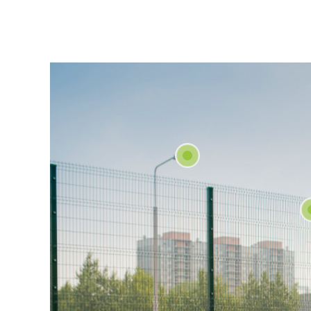
uygun içerikle
içinde tekrar 
4.ÇEREZ T
Çerezlerin kul
silmek için tar
Birçok tarayıc
reddetme, yaln
cihazınıza çe
sunar.
Aynı zamanda,
Çerezleri devr
gerekebilir, h
sitesindeki ba
aşağıdaki tablo
5.İNTERNET
İnternet Sitesi G
maddelerinin y
Politikası Kur
sahiplerinin ta
Firma Adı
Adres: Mahalle