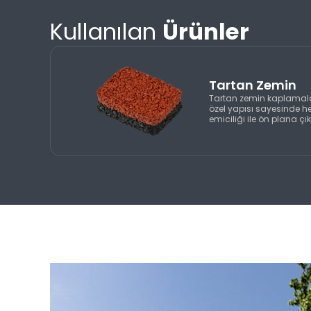
Ürünler
Kullanılan
Tartan Zemin
Tartan zemin kaplamala
özel yapısı sayesinde 
emiciliği ile ön plana çı
dayanımlı poliüretan kap
katman yüksek yoğunlukt
Bu iki katmanın mükem
zeminler, spor ve oyun akt
performans yüzeyi suna