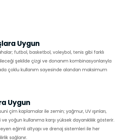
Yapılan
yerine
nşlara Uygun
ini,
alar; futbol, basketbol, voleybol, tenis gibi farklı
dir, siz
ileceği şekilde çizgi ve donanım kombinasyonlarıyla
ahada çoklu kullanım sayesinde alandan maksimum
ihazınızda
an
ara Uygun
göz önünde
 suni çim kaplamalar ile zemin; yağmur, UV ışınları,
iz
i ve yoğun kullanıma karşı yüksek dayanıklılık gösterir.
up
leyen eğimli altyapı ve drenaj sistemleri ile her
 ve size
rlik sağlanır.
sunulur.