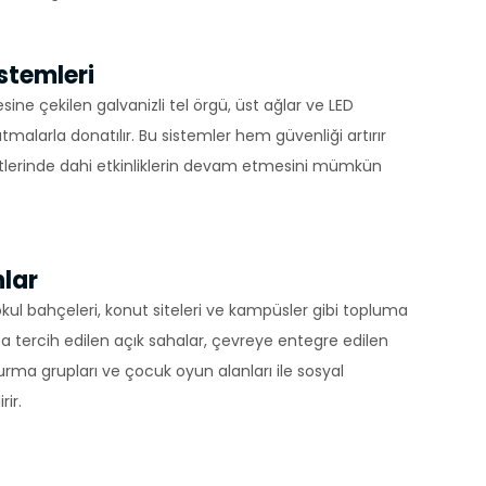
zlerdir.
unmaktır.
stemleri
lmeye,
sine çekilen galvanizli tel örgü, üst ağlar ve LED
tmalarla donatılır. Bu sistemler hem güvenliği artırır
ve
lerinde dahi etkinliklerin devam etmesini mümkün
 sitenin
emektir.
erilen hata
nlar
ırlar. Bu
 okul bahçeleri, konut siteleri ve kampüsler gibi topluma
ça tercih edilen açık sahalar, çevreye entegre edilen
r.
turma grupları ve çocuk oyun alanları ile sosyal
rir.
in ilgi
esini ve