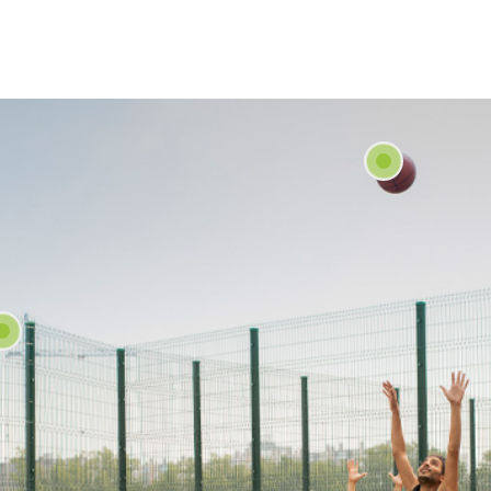
rin sunulmasını sağlarlar. Örneğin, ziyaretçiye gösterilen reklamın
gösterilmesini engeller.
ERCİHLERİ NASIL YÖNETİLİR?
lanımına ilişkin tercihlerinizi değiştirmek ya da çerezleri engelle
ayıcınızın ayarlarını değiştirmeniz yeterlidir.
ı çerezleri kontrol edebilmeniz için size çerezleri kabul etme veya
ızca belirli türdeki çerezleri kabul etme ya da bir internet sitesin
rez depolamayı talep ettiğinde tarayıcı tarafından uyarılma seçe
 daha önce tarayıcınıza kaydedilmiş çerezlerin silinmesi de m
e dışı bırakır veya reddederseniz, bazı tercihleri manuel olarak a
esabınızı tanıyamayacağımız ve ilişkilendiremeyeceğimiz için int
zı özellikler ve hizmetler düzgün çalışmayabilir. Tarayıcınızın ayarl
dan ilgili link’e tıklayarak değiştirebilirsiniz.
 SİTESİ GİZLİLİK POLİTİKASI’NIN YÜRÜRLÜĞÜ
izlilik Politikası ..../..../.... tarihlidir. Politika’nın tümünün veya belirli
enilenmesi durumunda Politika’nın yürürlük tarihi güncellenecektir
um’un internet sitesinde (www.alanadi.com) yayımlanır ve kişisel 
lebi üzerine ilgili kişilerin erişimine sunulur.
 Adı Sokak Adı. No: 1/A, 34444 İlçe Adı/İl Adı