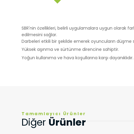
İşlenen Su
Yayınların
kaynaklana
getirmek.
3.İNTERNE
SBR'nin özellikleri, belirli uygulamalara uygun olarak farkl
3.1.Oturum 
edilmesini sağlar.
Oturum çerezle
Darbeleri etkili bir şekilde emerek oyuncuların düşme s
çalışmasının t
Yüksek aşınma ve sürtünme direncine sahiptir.
sürekliliğini s
Yoğun kullanıma ve hava koşullarına karşı dayanıklıdır.
tarayıcınızı ka
3.2.Kalıcı Ç
Projeler
Bu tür çerezler
depolanır Kalıc
1. SBR kauçuk zemin kaplaması nedir 
bilgisayarınızı
silinene kadar 
Kalıcı çerezle
bulundurarak s
SBR kauçuk zemin kaplaması, spor sahaları, oyun a
2. SBR kauçuk zemin kaplaması iç me
Kalıcı çerezle
Tamamlayıcı Ürünler
kaplamasıdır. Darbe koruması ve konforlu bir yüze
Ürünler
durumunda, ci
Diğer
olmadığı kontro
iletilecek içer