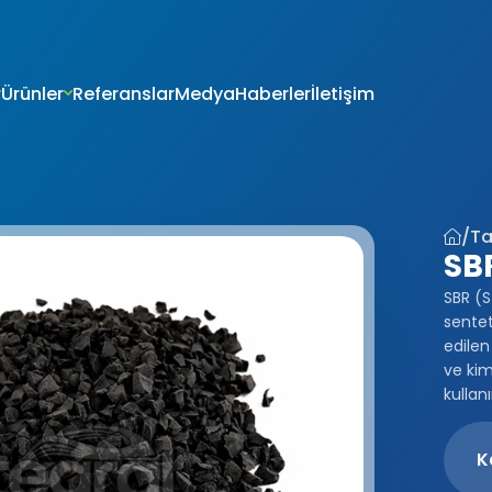
Ürünler
Referanslar
Medya
Haberler
İletişim
VERİLERİN KORUNMASI
İTESİ ÇEREZ POLİTİKASI
riniz; veri sorumlusu olarak Firma Adı (“ŞİRKET” veya Firma Adı” olar
tır.) tarafından işletilen (www.alanadi.com) internet sitesini ziyar
liliğini korumak Kurumumuzun önde gelen ilkelerindendir. Bu Çere
/
Ta
ikası (“Politika”), tüm web sitesi ziyaretçilerimize ve kullanıcıları
SB
 hangi koşullarda kullanıldığını açıklamaktadır.
sayarınız ya da mobil cihazınız üzerinden ziyaret ettiğiniz internet 
SBR (S
hazınıza veya ağ sunucusuna depolanan küçük metin dosyalarıdır
sentet
ret ettiğiniz internet sitesini kullanmanız sırasında size kişiselleştir
edilen 
k, sunulan hizmetleri geliştirmek ve deneyiminizi iyileştirmek i
ve kim
ir internet sitesinde gezinirken kullanım kolaylığına katkıda bulunab
kullan
 tercih etmezseniz tarayıcınızın ayarlarından Çerezleri silebilir ya 
siniz. Ancak bunun internet sitemizi kullanımınızı etkileyebileceğin
teriz. Tarayıcınızdan Çerez ayarlarınızı değiştirmediğiniz sürece 
K
ını kabul ettiğinizi varsayacağız.