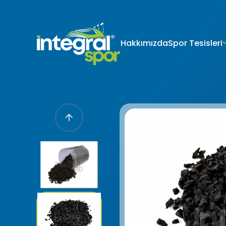
Hakkımızda
Spor Tesisleri
Projeleri
Tüm Projeler
KİŞİSEL 
İNTERNET S
Kişisel verile
adlandırılacak
edenlerin giz
Kullanımı Polit
tür çerezlerin
Çerezler, bilgi
tarafından ci
Genellikle ziya
deneyim sunma
kullanılır ve b
kullanılmasını
engelleyebilir
hatırlatmak is
çerez kullanım