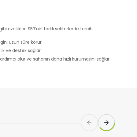
Yapılan
yerine
ibi özellikler, SBR'nin farklı sektörlerde tercih
gini uzun süre korur.
ini,
ık ve destek sağlar.
dir, siz
ardımcı olur ve sahanın daha hızlı kurumasını sağlar.
ihazınızda
an
göz önünde
nlarda kullanılan dayanıklı ve şok emici bir zemin
iz
up
 ve size
sunulur.