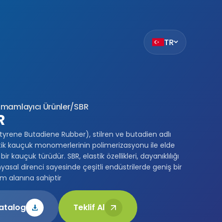
TR
ak
et
z
mamlayıcı Ürünler
/
SBR
mıza hangi
R
siteleri
tyrene Butadiene Rubber), stilren ve butadien adlı
.
ik kauçuk monomerlerinin polimerizasyonu ile elde
ilmiş bir
bir kauçuk türüdür. SBR, elastik özellikleri, dayanıklılığı
çin
yasal direnci sayesinde çeşitli endüstrilerde geniş bir
ilir. Çerez
ım alanına sahiptir
da
i
bu sitede
atalog
Teklif Al