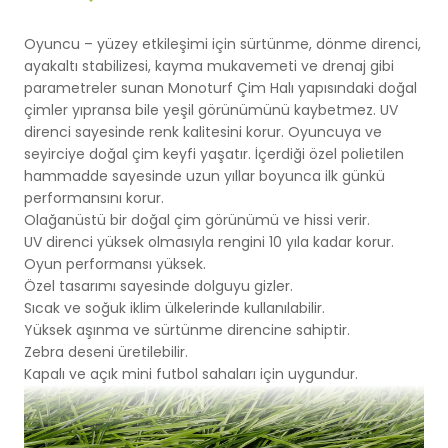
Basketbol Salonları
Doğal Çim
Oyuncu – yüzey etkileşimi için sürtünme, dönme direnci,
ayakaltı stabilizesi, kayma mukavemeti ve drenaj gibi
Voleybol Sahaları
parametreler sunan Monoturf Çim Halı yapısındaki doğal
çimler yıpransa bile yeşil görünümünü kaybetmez. UV
Hentbol Sahaları
direnci sayesinde renk kalitesini korur. Oyuncuya ve
seyirciye doğal çim keyfi yaşatır. İçerdiği özel polietilen
hammadde sayesinde uzun yıllar boyunca ilk günkü
Çok Amaçlı Sahalar
performansını korur.
Olağanüstü bir doğal çim görünümü ve hissi verir.
Hokey Sahaları
UV direnci yüksek olmasıyla rengini 10 yıla kadar korur.
Oyun performansı yüksek.
Özel tasarımı sayesinde dolguyu gizler.
Beyzbol Sahaları
Sıcak ve soğuk iklim ülkelerinde kullanılabilir.
Yüksek aşınma ve sürtünme direncine sahiptir.
Ragbi Sahaları
Zebra deseni üretilebilir.
Kapalı ve açık mini futbol sahaları için uygundur.
Badminton Kortları