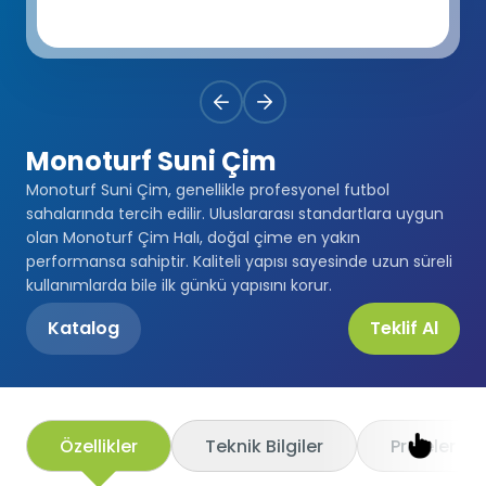
Premium
Sprey Kaplama
SBR
Atletizm Pistleri
Monoturf
Full PU Sistem
Drenajlı Shockpad
Padel Kortları
PowerGrass
PU Sistem
PE Shockpad
Monoturf Suni Çim
Padel Kulüpler
Monoturf Suni Çim, genellikle profesyonel futbol
DuoGrass
Spor Parke
Silis Kumu
sahalarında tercih edilir. Uluslararası standartlara uygun
Padbol Kortları
olan Monoturf Çim Halı, doğal çime en yakın
Non-Infill
Spor PVC Sistem
performansa sahiptir. Kaliteli yapısı sayesinde uzun süreli
Pickleball Kortları
kullanımlarda bile ilk günkü yapısını korur.
Padel Çimi
Akrilik Kaplama
Katalog
Teklif Al
Tenis Kortları
Tenis Çimi
Modüler Kauçuk
Squash Kortları
Golf Çimi
Özellikler
Teknik Bilgiler
Projeler
Çelik Tribünler
Hibrit Çim