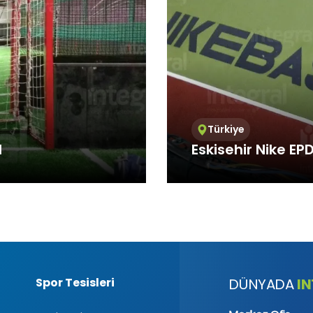
/Teknik Çerezler
niz internet sitesinin düzgün şekilde çalışabilmesi için zorunlu çere
rin amacı, sitenin çalışmasını sağlamak yoluyla gerekli hizmet s
net sitesinin güvenli bölümlerine erişmeye, özelliklerini kullanabi
nti yapabilmeye olanak verir.
k Çerezler
nin kullanım şekli, ziyaret sıklığı ve sayısı, hakkında bilgi toplayan 
siteye nasıl geçtiğini gösterirler. Bu tür çerezlerin kullanım amacı,
Türkiye
ni iyileştirerek performans arttırmak ve genel eğilim yönünü belirl
d
Eskisehir Nike E
iklerinin tespitini sağlayabilecek verileri içermezler. Örneğin, göst
veya en çok ziyaret edilen sayfaları gösterirler.
l/Fonksiyonel Çerezler
 Integral Spor
Integral Spor, which pr
ite içerisinde yaptığı seçimleri kaydederek bir sonraki ziyarette hat
standards, offers sports 
 amacı ziyaretçilere kullanım kolaylığı sağlamaktır. Örneğin, site
ziyaret ettiği her bir sayfada kullanıcı şifresini tekrar girmesini önle
leme/Reklam Çerezleri
sunulan reklamların etkinliğinin ölçülmesi ve reklamların kaç kere
nin hesaplanmasını sağlarlar. Bu tür çerezlerin amacı, ziyaretçiler
Spor Tesisleri
I
DÜNYADA
lleştirilmiş reklamların sunulmasıdır.
iyaretçilerin gezinmelerine özel olarak ilgi alanlarının tespit edilm