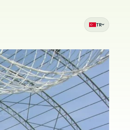
TR
ak
et
z
mıza hangi
siteleri
.
ilmiş bir
çin
ilir. Çerez
da
i
bu sitede