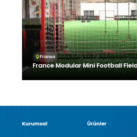
3.3.Zorunlu
Ziyaret ettiği
Bu tür çerezle
Örneğin, inter
üzerinde gezi
3.4.Analiti
İnternet sitesi
ziyaretçilerin 
Fransa
işleyiş biçimi
France Modular Mini Football Fiel
Ziyaretçi kiml
mesajı sayısı 
3.5.İşlevse
Providing service at international standards,
Ziyaretçinin s
offers services all over the world. In F...
tür çerezlerin
kullanıcısının 
3.6. Hedef
Ziyaretçilere 
görüntülendiği
Kurumsal
Ürünler
alanlarına öze
Aynı şekilde, z