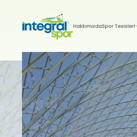
Hakkımızda
Spor Tesisleri
Projeleri
Tüm Projeler
KİŞİSEL 
İNTERNET S
Kişisel verile
adlandırılacak
edenlerin giz
Kullanımı Polit
tür çerezlerin
Çerezler, bilgi
tarafından ci
Genellikle ziya
deneyim sunma
kullanılır ve b
kullanılmasını
engelleyebilir
hatırlatmak is
çerez kullanım