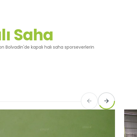
Yapılan
yerine
lı Saha
on Bolvadin'de kapalı halı saha sporseverlerin
ini,
dir, siz
ihazınızda
an
göz önünde
iz
up
 ve size
sunulur.