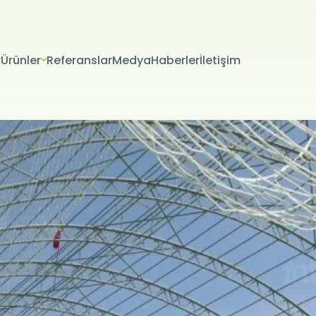
Ürünler
Referanslar
Medya
Haberler
İletişim
VERİLERİN KORUNMASI
İTESİ ÇEREZ POLİTİKASI
riniz; veri sorumlusu olarak Firma Adı (“ŞİRKET” veya Firma Adı” olar
tır.) tarafından işletilen (www.alanadi.com) internet sitesini ziyar
liliğini korumak Kurumumuzun önde gelen ilkelerindendir. Bu Çere
ikası (“Politika”), tüm web sitesi ziyaretçilerimize ve kullanıcıları
 hangi koşullarda kullanıldığını açıklamaktadır.
sayarınız ya da mobil cihazınız üzerinden ziyaret ettiğiniz internet 
hazınıza veya ağ sunucusuna depolanan küçük metin dosyalarıdır
ret ettiğiniz internet sitesini kullanmanız sırasında size kişiselleştir
k, sunulan hizmetleri geliştirmek ve deneyiminizi iyileştirmek i
ir internet sitesinde gezinirken kullanım kolaylığına katkıda bulunab
 tercih etmezseniz tarayıcınızın ayarlarından Çerezleri silebilir ya 
siniz. Ancak bunun internet sitemizi kullanımınızı etkileyebileceğin
teriz. Tarayıcınızdan Çerez ayarlarınızı değiştirmediğiniz sürece 
ını kabul ettiğinizi varsayacağız.