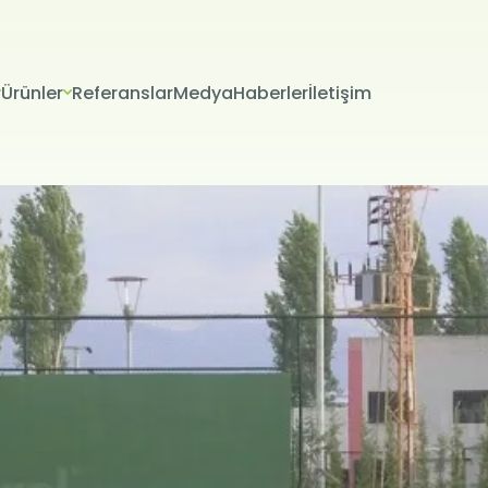
Ürünler
Referanslar
Medya
Haberler
İletişim
VERİLERİN KORUNMASI
İTESİ ÇEREZ POLİTİKASI
riniz; veri sorumlusu olarak Firma Adı (“ŞİRKET” veya Firma Adı” olar
tır.) tarafından işletilen (www.alanadi.com) internet sitesini ziyar
liliğini korumak Kurumumuzun önde gelen ilkelerindendir. Bu Çere
ikası (“Politika”), tüm web sitesi ziyaretçilerimize ve kullanıcıları
 hangi koşullarda kullanıldığını açıklamaktadır.
sayarınız ya da mobil cihazınız üzerinden ziyaret ettiğiniz internet 
hazınıza veya ağ sunucusuna depolanan küçük metin dosyalarıdır
ret ettiğiniz internet sitesini kullanmanız sırasında size kişiselleştir
k, sunulan hizmetleri geliştirmek ve deneyiminizi iyileştirmek i
ir internet sitesinde gezinirken kullanım kolaylığına katkıda bulunab
 tercih etmezseniz tarayıcınızın ayarlarından Çerezleri silebilir ya 
siniz. Ancak bunun internet sitemizi kullanımınızı etkileyebileceğin
teriz. Tarayıcınızdan Çerez ayarlarınızı değiştirmediğiniz sürece 
ını kabul ettiğinizi varsayacağız.