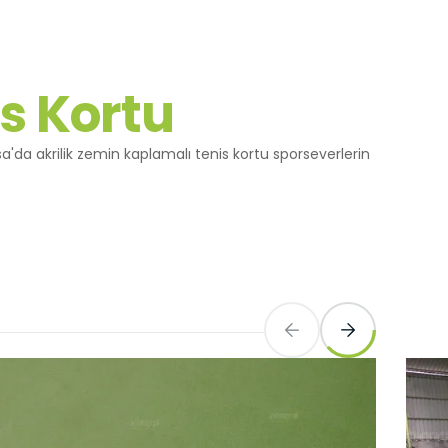
Yapılan
yerine
is Kortu
a'da akrilik zemin kaplamalı tenis kortu sporseverlerin
ini,
dir, siz
ihazınızda
an
göz önünde
iz
up
 ve size
sunulur.