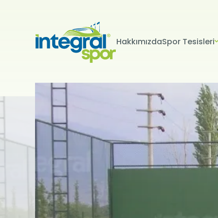
Hakkımızda
Spor Tesisleri
Projeleri
Tüm Projeler
KİŞİSEL 
İNTERNET S
Kişisel verile
adlandırılacak
edenlerin giz
Kullanımı Polit
tür çerezlerin
Çerezler, bilgi
tarafından ci
Genellikle ziya
deneyim sunma
kullanılır ve b
kullanılmasını
engelleyebilir
hatırlatmak is
çerez kullanım