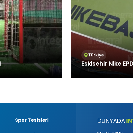
/Teknik Çerezler
niz internet sitesinin düzgün şekilde çalışabilmesi için zorunlu çere
rin amacı, sitenin çalışmasını sağlamak yoluyla gerekli hizmet s
net sitesinin güvenli bölümlerine erişmeye, özelliklerini kullanabi
nti yapabilmeye olanak verir.
k Çerezler
nin kullanım şekli, ziyaret sıklığı ve sayısı, hakkında bilgi toplayan 
siteye nasıl geçtiğini gösterirler. Bu tür çerezlerin kullanım amacı,
Türkiye
ni iyileştirerek performans arttırmak ve genel eğilim yönünü belirl
d
Eskisehir Nike E
iklerinin tespitini sağlayabilecek verileri içermezler. Örneğin, göst
veya en çok ziyaret edilen sayfaları gösterirler.
l/Fonksiyonel Çerezler
 Integral Spor
Integral Spor, which pr
ite içerisinde yaptığı seçimleri kaydederek bir sonraki ziyarette hat
standards, offers sports 
 amacı ziyaretçilere kullanım kolaylığı sağlamaktır. Örneğin, site
ziyaret ettiği her bir sayfada kullanıcı şifresini tekrar girmesini önle
leme/Reklam Çerezleri
sunulan reklamların etkinliğinin ölçülmesi ve reklamların kaç kere
nin hesaplanmasını sağlarlar. Bu tür çerezlerin amacı, ziyaretçiler
Spor Tesisleri
I
DÜNYADA
lleştirilmiş reklamların sunulmasıdır.
iyaretçilerin gezinmelerine özel olarak ilgi alanlarının tespit edilm