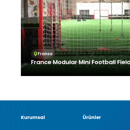
3.3.Zorunlu
Ziyaret ettiği
Bu tür çerezle
Örneğin, inter
üzerinde gezi
3.4.Analiti
İnternet sitesi
ziyaretçilerin 
Fransa
işleyiş biçimi
France Modular Mini Football Fiel
Ziyaretçi kiml
mesajı sayısı 
3.5.İşlevse
Providing service at international standards,
Ziyaretçinin s
offers services all over the world. In F...
tür çerezlerin
kullanıcısının 
3.6. Hedef
Ziyaretçilere 
görüntülendiği
Kurumsal
Ürünler
alanlarına öze
Aynı şekilde, z