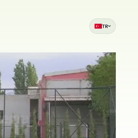
TR
ak
et
z
mıza hangi
siteleri
.
ilmiş bir
çin
ilir. Çerez
da
i
bu sitede