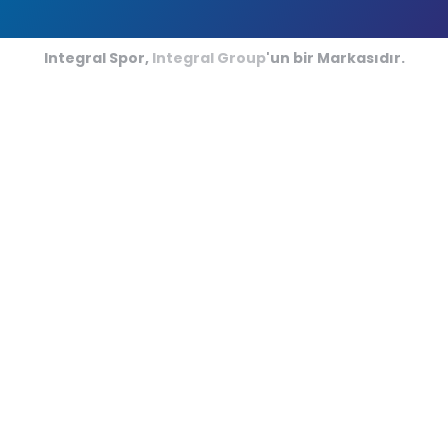
Futsal Sahaları
Kriket Sahaları
Integral Spor,
Integral Group
'un bir Markasıdır.
Amerikan Futbolu
Kapalı Minder Sporları
Hipodromlar