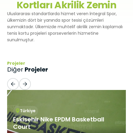
Kortları Akrilik Zemin
Premium
Sprey Kaplama
SBR
Uluslararası standartlarda hizmet veren İntegral Spor,
Atletizm Pistleri
ülkemizin dört bir yanında spor tesisi çözümleri
Monoturf
Full PU Sistem
sunmaktadır. Ülkemizde muhtelif akrilik zemin kaplamalı
Drenajlı Shockpad
Padel Kortları
tenis kortu projeleri sporseverlerin hizmetine
PowerGrass
sunulmuştur.
PU Sistem
PE Shockpad
Padel Kulüpler
DuoGrass
Spor Parke
Silis Kumu
Padbol Kortları
Projeler
Projeler
Diğer
Non-Infill
Spor PVC Sistem
Pickleball Kortları
Padel Çimi
Akrilik Kaplama
Tenis Kortları
Tenis Çimi
Modüler Kauçuk
Squash Kortları
Türkiye
Golf Çimi
Eskisehir Nike EPDM Basketball
Çelik Tribünler
Court
Hibrit Çim