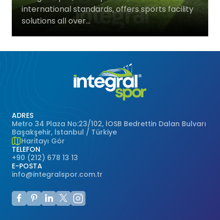
international standards, offers sports facility
Basketbol Salonları
Doğal Çim
solutions all over...
Voleybol Sahaları
Hentbol Sahaları
Çok Amaçlı Sahalar
ADRES
Hokey Sahaları
Metro 34 Plaza No:23/102, İOSB Bedrettin Dalan Bulvarı
Başakşehir, İstanbul / Türkiye
Haritayı Gör
Beyzbol Sahaları
TELEFON
+90 (212) 678 13 13
E-POSTA
Ragbi Sahaları
info@integralspor.com.tr
Badminton Kortları