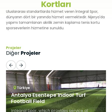
Kortları
Premium
Sprey Kaplama
SBR
Uluslararası standartlarda hizmet veren İntegral Spor,
Atletizm Pistleri
dünyanın dört bir yanında hizmet vermektedir. Nijerya'da
Monoturf
Full PU Sistem
yapımı tamamlanan akrilik zemin kaplama tenis kortu
Drenajlı Shockpad
Padel Kortları
sporseverlerin hizmetine sunuldu.
PowerGrass
PU Sistem
PE Shockpad
Padel Kulüpler
DuoGrass
Spor Parke
Silis Kumu
Projeler
Projeler
Padbol Kortları
Diğer
Non-Infill
Spor PVC Sistem
Pickleball Kortları
Padel Çimi
Akrilik Kaplama
Tenis Kortları
Tenis Çimi
Modüler Kauçuk
Türkiye
Squash Kortları
Antalya Esentepe Indoor Turf
Golf Çimi
Football Field
Çelik Tribünler
Hibrit Çim
Integral Spor, which provides service at