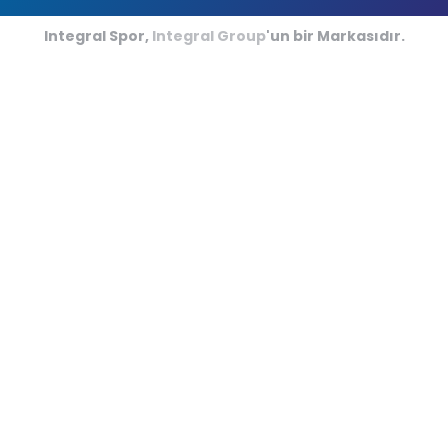
Futsal Sahaları
Integral Spor,
Integral Group
'un bir Markasıdır.
Kriket Sahaları
Amerikan Futbolu
Kapalı Minder Sporları
Hipodromlar