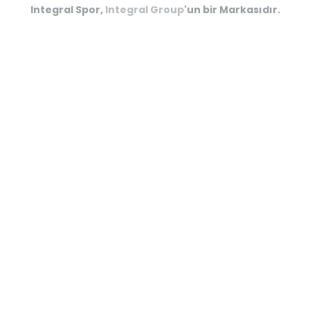
Futsal Sahaları
Integral Spor,
Integral Group
'un bir Markasıdır.
Kriket Sahaları
Amerikan Futbolu
Kapalı Minder Sporları
Hipodromlar