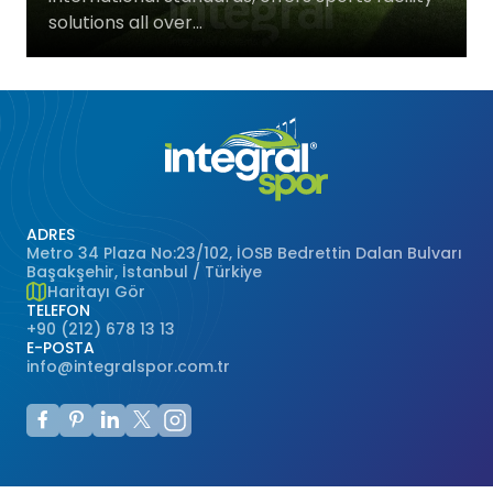
solutions all over...
Basketbol Salonları
Doğal Çim
Voleybol Sahaları
Hentbol Sahaları
Çok Amaçlı Sahalar
ADRES
Metro 34 Plaza No:23/102, İOSB Bedrettin Dalan Bulvarı
Hokey Sahaları
Başakşehir, İstanbul / Türkiye
Haritayı Gör
TELEFON
Beyzbol Sahaları
+90 (212) 678 13 13
E-POSTA
info@integralspor.com.tr
Ragbi Sahaları
Badminton Kortları