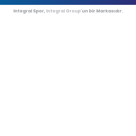
Futsal Sahaları
Integral Spor,
Integral Group
'un bir Markasıdır.
Kriket Sahaları
Amerikan Futbolu
Kapalı Minder Sporları
Hipodromlar