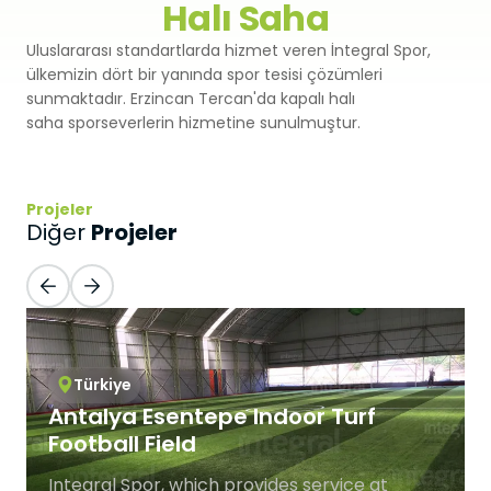
Halı Saha
Premium
Sprey Kaplama
SBR
Uluslararası standartlarda hizmet veren İntegral Spor,
Atletizm Pistleri
ülkemizin dört bir yanında spor tesisi çözümleri
Monoturf
Full PU Sistem
sunmaktadır. Erzincan Tercan'da kapalı halı
Drenajlı Shockpad
Padel Kortları
saha sporseverlerin hizmetine sunulmuştur.
PowerGrass
PU Sistem
PE Shockpad
Padel Kulüpler
DuoGrass
Spor Parke
Silis Kumu
Projeler
Projeler
Padbol Kortları
Diğer
Non-Infill
Spor PVC Sistem
Pickleball Kortları
Padel Çimi
Akrilik Kaplama
Tenis Kortları
Tenis Çimi
Modüler Kauçuk
Türkiye
Squash Kortları
Antalya Esentepe Indoor Turf
Golf Çimi
Football Field
Çelik Tribünler
Hibrit Çim
Integral Spor, which provides service at