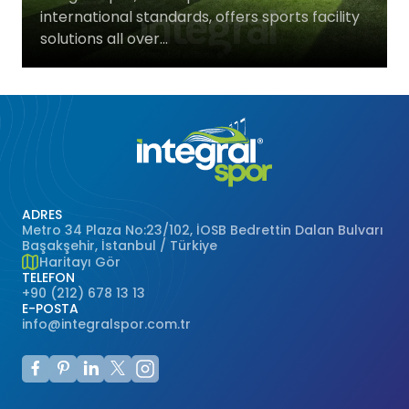
international standards, offers sports facility
Basketbol Salonları
Doğal Çim
solutions all over...
Voleybol Sahaları
Hentbol Sahaları
Çok Amaçlı Sahalar
ADRES
Hokey Sahaları
Metro 34 Plaza No:23/102, İOSB Bedrettin Dalan Bulvarı
Başakşehir, İstanbul / Türkiye
Haritayı Gör
Beyzbol Sahaları
TELEFON
+90 (212) 678 13 13
E-POSTA
Ragbi Sahaları
info@integralspor.com.tr
Badminton Kortları