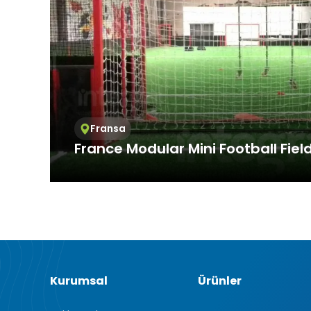
3.3.Zorunlu
Ziyaret ettiği
Bu tür çerezle
Örneğin, inter
üzerinde gezi
3.4.Analiti
İnternet sitesi
ziyaretçilerin 
Fransa
işleyiş biçimi
France Modular Mini Football Fiel
Ziyaretçi kiml
mesajı sayısı 
3.5.İşlevse
Providing service at international standards,
Ziyaretçinin s
offers services all over the world. In F...
tür çerezlerin
kullanıcısının 
3.6. Hedef
Ziyaretçilere 
görüntülendiği
Kurumsal
Ürünler
alanlarına öze
Aynı şekilde, z