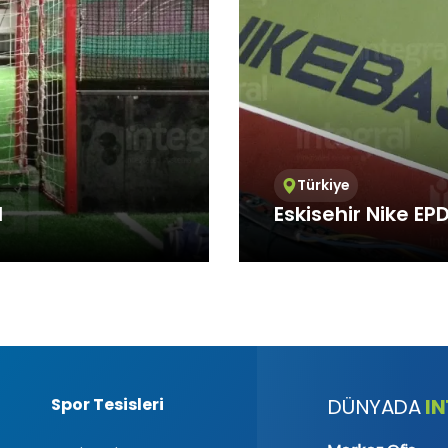
/Teknik Çerezler
niz internet sitesinin düzgün şekilde çalışabilmesi için zorunlu çere
rin amacı, sitenin çalışmasını sağlamak yoluyla gerekli hizmet s
net sitesinin güvenli bölümlerine erişmeye, özelliklerini kullanabi
nti yapabilmeye olanak verir.
k Çerezler
nin kullanım şekli, ziyaret sıklığı ve sayısı, hakkında bilgi toplayan 
siteye nasıl geçtiğini gösterirler. Bu tür çerezlerin kullanım amacı,
Türkiye
ni iyileştirerek performans arttırmak ve genel eğilim yönünü belirl
d
Eskisehir Nike E
iklerinin tespitini sağlayabilecek verileri içermezler. Örneğin, göst
veya en çok ziyaret edilen sayfaları gösterirler.
l/Fonksiyonel Çerezler
 Integral Spor
Integral Spor, which pr
ite içerisinde yaptığı seçimleri kaydederek bir sonraki ziyarette hat
standards, offers sports 
 amacı ziyaretçilere kullanım kolaylığı sağlamaktır. Örneğin, site
ziyaret ettiği her bir sayfada kullanıcı şifresini tekrar girmesini önle
leme/Reklam Çerezleri
sunulan reklamların etkinliğinin ölçülmesi ve reklamların kaç kere
nin hesaplanmasını sağlarlar. Bu tür çerezlerin amacı, ziyaretçiler
Spor Tesisleri
I
DÜNYADA
lleştirilmiş reklamların sunulmasıdır.
iyaretçilerin gezinmelerine özel olarak ilgi alanlarının tespit edilm