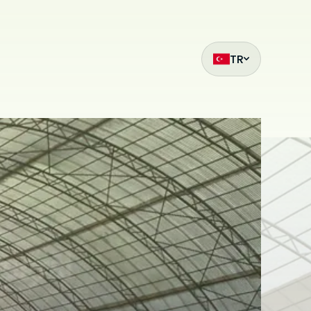
TR
ak
et
z
mıza hangi
siteleri
.
ilmiş bir
çin
ilir. Çerez
da
i
bu sitede