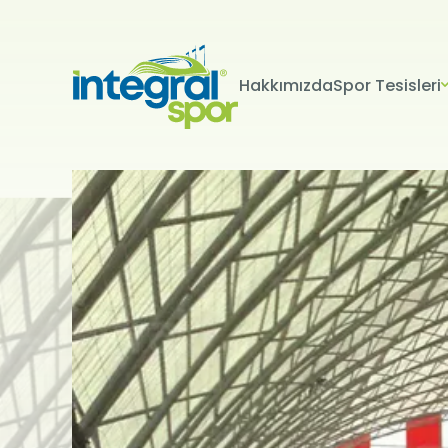
Hakkımızda
Spor Tesisleri
Projeleri
Tüm Projeler
KİŞİSEL 
İNTERNET S
Kişisel verile
adlandırılacak
edenlerin giz
Kullanımı Polit
tür çerezlerin
Çerezler, bilgi
tarafından ci
Genellikle ziya
deneyim sunma
kullanılır ve b
kullanılmasını
engelleyebilir
hatırlatmak is
çerez kullanım