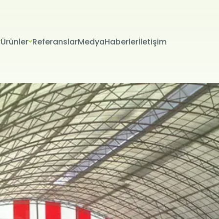
Ürünler
Referanslar
Medya
Haberler
İletişim
VERİLERİN KORUNMASI
İTESİ ÇEREZ POLİTİKASI
riniz; veri sorumlusu olarak Firma Adı (“ŞİRKET” veya Firma Adı” olar
tır.) tarafından işletilen (www.alanadi.com) internet sitesini ziyar
liliğini korumak Kurumumuzun önde gelen ilkelerindendir. Bu Çere
ikası (“Politika”), tüm web sitesi ziyaretçilerimize ve kullanıcıları
 hangi koşullarda kullanıldığını açıklamaktadır.
sayarınız ya da mobil cihazınız üzerinden ziyaret ettiğiniz internet 
hazınıza veya ağ sunucusuna depolanan küçük metin dosyalarıdır
ret ettiğiniz internet sitesini kullanmanız sırasında size kişiselleştir
k, sunulan hizmetleri geliştirmek ve deneyiminizi iyileştirmek i
ir internet sitesinde gezinirken kullanım kolaylığına katkıda bulunab
 tercih etmezseniz tarayıcınızın ayarlarından Çerezleri silebilir ya 
siniz. Ancak bunun internet sitemizi kullanımınızı etkileyebileceğin
teriz. Tarayıcınızdan Çerez ayarlarınızı değiştirmediğiniz sürece 
ını kabul ettiğinizi varsayacağız.