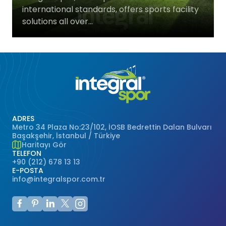
international standards, offers sports facility
Basketbol Salonları
Doğal Çim
solutions all over...
Voleybol Sahaları
Hentbol Sahaları
Çok Amaçlı Sahalar
ADRES
Hokey Sahaları
Metro 34 Plaza No:23/102, İOSB Bedrettin Dalan Bulvarı
Başakşehir, İstanbul / Türkiye
Haritayı Gör
Beyzbol Sahaları
TELEFON
+90 (212) 678 13 13
E-POSTA
Ragbi Sahaları
info@integralspor.com.tr
Badminton Kortları