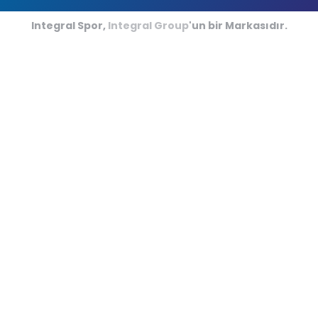
Futsal Sahaları
Integral Spor,
Integral Group
'un bir Markasıdır.
Kriket Sahaları
Amerikan Futbolu
Kapalı Minder Sporları
Hipodromlar