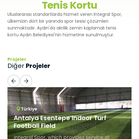
Tenis Kortu
Premium
Sprey Kaplama
SBR
Uluslararası standartlarda hizmet veren İntegral Spor,
Atletizm Pistleri
ülkemizin dört bir yanında spor tesisi çözümleri
Monoturf
Full PU Sistem
sunmaktadır. Aydın'da akrilik zemin kaplamalı tenis
Drenajlı Shockpad
Padel Kortları
kortu Aydın Belediyesi'nin hizmetine sunulmuştur.
PowerGrass
PU Sistem
PE Shockpad
Padel Kulüpler
DuoGrass
Spor Parke
Silis Kumu
Projeler
Projeler
Padbol Kortları
Diğer
Non-Infill
Spor PVC Sistem
Pickleball Kortları
Padel Çimi
Akrilik Kaplama
Tenis Kortları
Tenis Çimi
Modüler Kauçuk
Türkiye
Squash Kortları
Antalya Esentepe Indoor Turf
Golf Çimi
Football Field
Çelik Tribünler
Hibrit Çim
Integral Spor, which provides service at