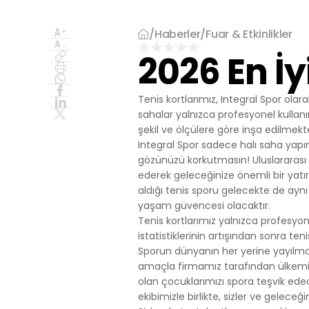
İşlenen Su
Yayınların
kaynaklana
/
Haberler
/
Fuar & Etkinlikler
getirmek.
2026 En İy
3.İNTERNE
3.1.Oturum 
Oturum çerezle
Tenis kortlarımız, Integral Spor ola
çalışmasının t
sahalar yalnızca profesyonel kullanı
sürekliliğini s
şekil ve ölçülere göre inşa edilmekte
tarayıcınızı ka
Integral Spor sadece halı saha yap
3.2.Kalıcı Ç
gözünüzü korkutmasın! Uluslararası u
Bu tür çerezler
ederek geleceğinize önemli bir yatı
depolanır Kalıc
aldığı tenis sporu gelecekte de aynı
bilgisayarınızı
yaşam güvencesi olacaktır.
silinene kadar 
Tenis kortlarımız yalnızca profesyon
Kalıcı çerezle
istatistiklerinin artışından sonra ten
bulundurarak s
Sporun dünyanın her yerine yayılmas
Kalıcı çerezle
amaçla firmamız tarafından ülkemizde
durumunda, ci
olan çocuklarımızı spora teşvik ede
olmadığı kontro
ekibimizle birlikte, sizler ve geleceğ
iletilecek içer