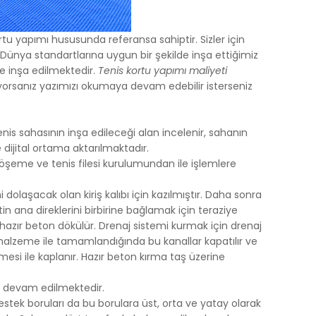
 kısa süre
 yapımı hususunda referansa sahiptir. Sizler için
mek veya
 Dünya standartlarına uygun bir şekilde inşa ettiğimiz
lde inşa edilmektedir.
Tenis kortu yapımı maliyeti
tiyorsanız yazımızı okumaya devam edebilir isterseniz
in
neği
nis sahasının inşa edileceği alan incelenir, sahanın
ümkündür.
dijital ortama aktarılmaktadır.
yarlamanız
döşeme ve tenis filesi kurulumundan ile işlemlere
ernet
arını
dolaşacak olan kiriş kalıbı için kazılmıştır. Daha sonra
itin ana direklerini birbirine bağlamak için teraziye
ki hazır beton dökülür. Drenaj sistemi kurmak için drenaj
 malzeme ile tamamlandığında bu kanallar kapatılır ve
. Gizlilik
esi ile kaplanır. Hazır beton kırma taş üzerine
veri
ya devam edilmektedir.
estek boruları da bu borulara üst, orta ve yatay olarak