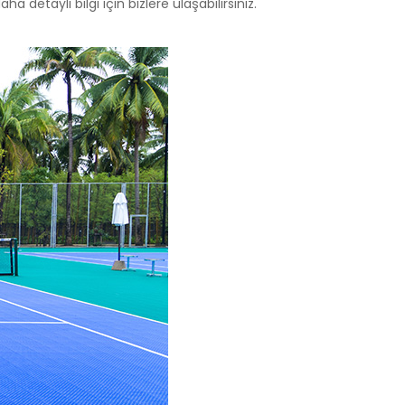
 detaylı bilgi için bizlere ulaşabilirsiniz.
zlerdir.
unmaktır.
lmeye,
ve
 sitenin
emektir.
erilen hata
ırlar. Bu
r.
in ilgi
esini ve