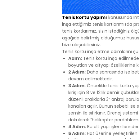
uygun içerikle
içinde tekrar 
4.ÇEREZ T
Tenis kortu yapımı
konusunda Inte
Çerezlerin kul
inşa ettiğimiz tenis kortlarımızda p
silmek için tar
tenis kortlarımız, sizin istediğiniz ö
Birçok tarayıc
aşağıda belirtmiş olduğumuz hususlar
reddetme, yaln
bize ulaşabilirsiniz.
cihazınıza çe
Tenis kortu inşa etme adımlarını şu şe
sunar.
Adım:
Tenis kortu inşa edilmeden
Aynı zamanda,
boyutları ve altyapı özelliklerin
Çerezleri devr
2 Adım:
Daha sonrasında ise beto
gerekebilir, h
devam edilmektedir.
sitesindeki ba
3 Adım:
Öncelikle tenis kortu yap
aşağıdaki tablo
kiriş için 8 ve 12’lik demir çubukl
5.İNTERNET
düzenli aralıklarla 3” ankraj boru
İnternet Sitesi G
kanalları açılır. Bunun sebebi i
maddelerinin y
zemin ile sıfırlanır. Drenaj sist
Politikası Kur
dökülerek “helikopter perdahlama” 
sahiplerinin ta
4 Adım:
Bu alt yapı işlemlerinden
Firma Adı
5 Adım:
Hat üzerine yerleştirilen
Adres: Mahalle