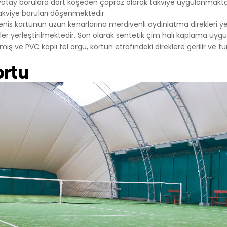
yatay borulara dört köşeden çapraz olarak takviye uygulanmaktad
216 555 55 55
 takviye boruları döşenmektedir.
l@alanadi.com
enis kortunun uzun kenarlarına merdivenli aydınlatma direkleri ye
www.alanadi.com
rler yerleştirilmektedir. Son olarak sentetik çim halı kaplama u
ş ve PVC kaplı tel örgü, kortun etrafındaki direklere gerilir ve 
ortu