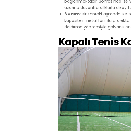
bağlanmaktadır. Sonrasında ise 
Telefon: +90 
üzerine düzenli aralıklarla dikey
E – Posta:
mai
6 Adım:
Bir sonraki aşmada ise t
Web Adresi: 
kapasiteli metal formlu projektö
daldırma yöntemiyle galvanizlenmi
Kapalı Tenis K