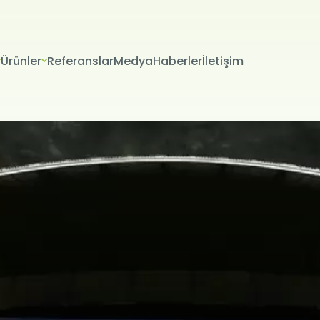
Ürünler
Referanslar
Medya
Haberler
İletişim
VERİLERİN KORUNMASI
İTESİ ÇEREZ POLİTİKASI
riniz; veri sorumlusu olarak Firma Adı (“ŞİRKET” veya Firma Adı” olar
tır.) tarafından işletilen (www.alanadi.com) internet sitesini ziyar
liliğini korumak Kurumumuzun önde gelen ilkelerindendir. Bu Çere
ikası (“Politika”), tüm web sitesi ziyaretçilerimize ve kullanıcıları
 hangi koşullarda kullanıldığını açıklamaktadır.
sayarınız ya da mobil cihazınız üzerinden ziyaret ettiğiniz internet 
hazınıza veya ağ sunucusuna depolanan küçük metin dosyalarıdır
ret ettiğiniz internet sitesini kullanmanız sırasında size kişiselleştir
k, sunulan hizmetleri geliştirmek ve deneyiminizi iyileştirmek i
ir internet sitesinde gezinirken kullanım kolaylığına katkıda bulunab
 tercih etmezseniz tarayıcınızın ayarlarından Çerezleri silebilir ya 
siniz. Ancak bunun internet sitemizi kullanımınızı etkileyebileceğin
teriz. Tarayıcınızdan Çerez ayarlarınızı değiştirmediğiniz sürece 
ını kabul ettiğinizi varsayacağız.