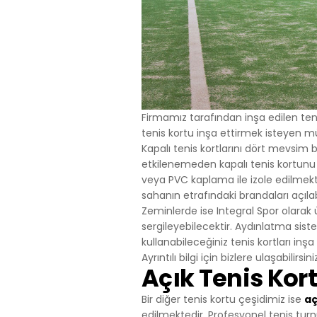
Firmamız tarafından inşa edilen tenis
tenis kortu inşa ettirmek isteyen mü
Kapalı tenis kortlarını dört mevsi
etkilenemeden kapalı tenis kortunu k
veya PVC kaplama ile izole edilmekted
sahanın etrafındaki brandaları açılab
Zeminlerde ise Integral Spor olarak
sergileyebilecektir. Aydınlatma siste
kullanabileceğiniz tenis kortları inş
Ayrıntılı bilgi için bizlere ulaşabilirsini
Açık Tenis Kor
Bir diğer tenis kortu çeşidimiz ise
aç
edilmektedir. Profesyonel tenis turnu