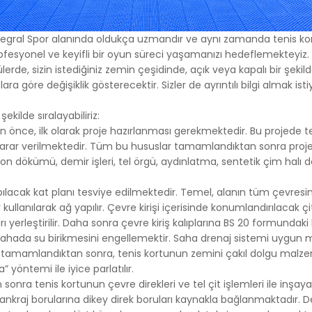
rin sunulmasını sağlarlar. Örneğin, ziyaretçiye gösterilen reklamın
gösterilmesini engeller.
ERCİHLERİ NASIL YÖNETİLİR?
gral Spor alanında oldukça uzmandır ve aynı zamanda tenis kortu
lanımına ilişkin tercihlerinizi değiştirmek ya da çerezleri engelle
rofesyonel ve keyifli bir oyun süreci yaşamanızı hedeflemekteyiz.
ayıcınızın ayarlarını değiştirmeniz yeterlidir.
lçülerde, sizin istediğiniz zemin çeşidinde, açık veya kapalı bir şeki
ı çerezleri kontrol edebilmeniz için size çerezleri kabul etme veya
a göre değişiklik gösterecektir. Sizler de ayrıntılı bilgi almak is
ızca belirli türdeki çerezleri kabul etme ya da bir internet sitesin
rez depolamayı talep ettiğinde tarayıcı tarafından uyarılma seçe
kilde sıralayabiliriz:
 önce, ilk olarak proje hazırlanması gerekmektedir. Bu projede te
 daha önce tarayıcınıza kaydedilmiş çerezlerin silinmesi de m
e karar verilmektedir. Tüm bu hususlar tamamlandıktan sonra proje 
e dışı bırakır veya reddederseniz, bazı tercihleri manuel olarak a
n dökümü, demir işleri, tel örgü, aydınlatma, sentetik çim halı 
esabınızı tanıyamayacağımız ve ilişkilendiremeyeceğimiz için int
zı özellikler ve hizmetler düzgün çalışmayabilir. Tarayıcınızın ayarl
ılacak kat planı tesviye edilmektedir. Temel, alanın tüm çevresini 
dan ilgili link’e tıklayarak değiştirebilirsiniz.
ar kullanılarak ağ yapılır. Çevre kirişi içerisinde konumlandırılacak ç
 SİTESİ GİZLİLİK POLİTİKASI’NIN YÜRÜRLÜĞÜ
ları yerleştirilir. Daha sonra çevre kiriş kalıplarına BS 20 formunda
izlilik Politikası ..../..../.... tarihlidir. Politika’nın tümünün veya belirli
se sahada su birikmesini engellemektir. Saha drenaj sistemi uygun
enilenmesi durumunda Politika’nın yürürlük tarihi güncellenecektir
emi tamamlandıktan sonra, tenis kortunun zemini çakıl dolgu malzem
um’un internet sitesinde (www.alanadi.com) yayımlanır ve kişisel 
yöntemi ile iyice parlatılır.
lebi üzerine ilgili kişilerin erişimine sunulur.
 sonra tenis kortunun çevre direkleri ve tel çit işlemleri ile inşa
 ankraj borularına dikey direk boruları kaynakla bağlanmaktadır. D
 Adı Sokak Adı. No: 1/A, 34444 İlçe Adı/İl Adı