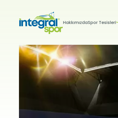
Hakkımızda
Spor Tesisleri
Projeleri
Tüm Projeler
KİŞİSEL 
İNTERNET S
Kişisel verile
adlandırılacak
edenlerin giz
Kullanımı Polit
tür çerezlerin
Çerezler, bilgi
tarafından ci
Genellikle ziya
deneyim sunma
kullanılır ve b
kullanılmasını
engelleyebilir
hatırlatmak is
çerez kullanım