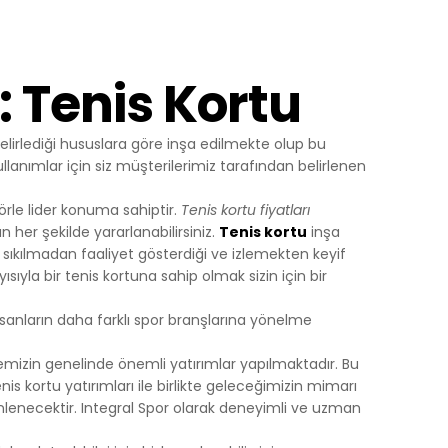
Yapılan
yerine
: Tenis Kortu
elirlediği hususlara göre inşa edilmekte olup bu
ini,
lanımlar için siz müşterilerimiz tarafından belirlenen
dir, siz
rle lider konuma sahiptir.
Tenis kortu fiyatları
her şekilde yararlanabilirsiniz.
Tenis kortu
inşa
ihazınızda
sıkılmadan faaliyet gösterdiği ve izlemekten keyif
ıyla bir tenis kortuna sahip olmak sizin için bir
an
nsanların daha farklı spor branşlarına yönelme
göz önünde
emizin genelinde önemli yatırımlar yapılmaktadır. Bu
iz
is kortu yatırımları ile birlikte geleceğimizin mimarı
up
nlenecektir. Integral Spor olarak deneyimli ve uzman
 ve size
sunulur.