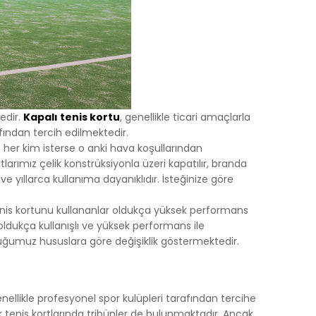
edir.
Kapalı tenis kortu
, genellikle ticari amaçlarla
fından tercih edilmektedir.
er kim isterse o anki hava koşullarından
larımız çelik konstrüksiyonla üzeri kapatılır, branda
ve yıllarca kullanıma dayanıklıdır. İsteğinize göre
enis kortunu kullananlar oldukça yüksek performans
 oldukça kullanışlı ve yüksek performans ile
duğumuz hususlara göre değişiklik göstermektedir.
enellikle profesyonel spor kulüpleri tarafından tercihe
ık tenis kortlarında tribünler de bulunmaktadır. Ancak