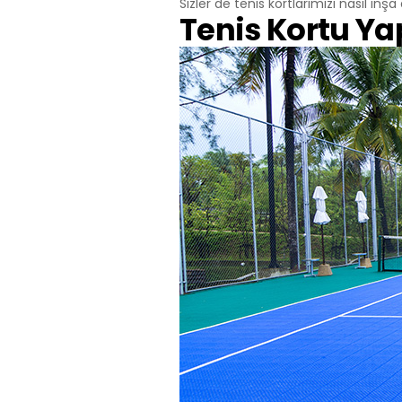
Sizler de tenis kortlarımızı nasıl inş
3.3.Zorunlu
Tenis Kortu Ya
Ziyaret ettiği
Bu tür çerezle
Örneğin, inter
üzerinde gezi
3.4.Analiti
İnternet sitesi
ziyaretçilerin 
işleyiş biçimi
Ziyaretçi kiml
mesajı sayısı 
3.5.İşlevse
Ziyaretçinin s
tür çerezlerin
kullanıcısının 
3.6. Hedef
Ziyaretçilere 
görüntülendiği
alanlarına öze
Aynı şekilde, z