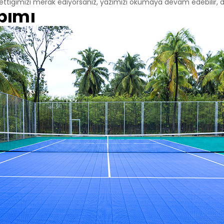
a ettiğimizi merak ediyorsanız, yazımızı okumaya devam edebilir, daha
/Teknik Çerezler
pımı
niz internet sitesinin düzgün şekilde çalışabilmesi için zorunlu çere
rin amacı, sitenin çalışmasını sağlamak yoluyla gerekli hizmet s
net sitesinin güvenli bölümlerine erişmeye, özelliklerini kullanabi
nti yapabilmeye olanak verir.
k Çerezler
nin kullanım şekli, ziyaret sıklığı ve sayısı, hakkında bilgi toplayan 
siteye nasıl geçtiğini gösterirler. Bu tür çerezlerin kullanım amacı,
ni iyileştirerek performans arttırmak ve genel eğilim yönünü belirl
iklerinin tespitini sağlayabilecek verileri içermezler. Örneğin, göst
veya en çok ziyaret edilen sayfaları gösterirler.
l/Fonksiyonel Çerezler
ite içerisinde yaptığı seçimleri kaydederek bir sonraki ziyarette hat
 amacı ziyaretçilere kullanım kolaylığı sağlamaktır. Örneğin, site
ziyaret ettiği her bir sayfada kullanıcı şifresini tekrar girmesini önle
leme/Reklam Çerezleri
sunulan reklamların etkinliğinin ölçülmesi ve reklamların kaç kere
nin hesaplanmasını sağlarlar. Bu tür çerezlerin amacı, ziyaretçiler
lleştirilmiş reklamların sunulmasıdır.
iyaretçilerin gezinmelerine özel olarak ilgi alanlarının tespit edilm