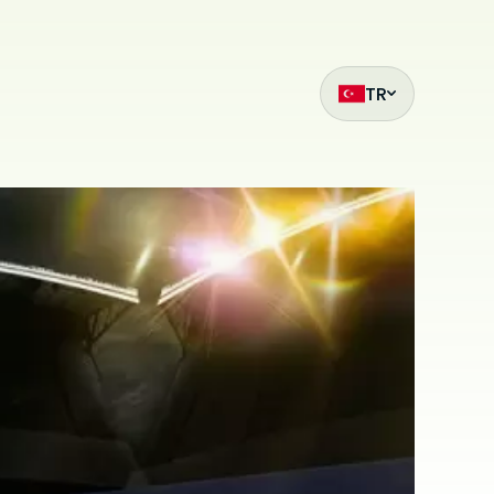
TR
ak
et
z
mıza hangi
siteleri
.
ilmiş bir
çin
ilir. Çerez
da
i
bu sitede