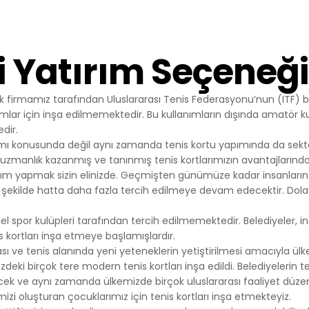
çlarla Mücadele Edilmesi Hakkında Kanun ve Internet Ortamında 
 Düzenlenmesine Dair Usul ve Esaslar Hakkında Yönetmelik’ten
nlar başta olmak üzere, kanuni ve sözleşmesel yükümlülüklerini 
i Yatırım Seçeneği
T SİTEMİZDE KULLANILAN ÇEREZ TÜRLERİ
Çerezleri
rini ziyaretinizi süresince internet sitesinin düzgün bir şekilde
rak firmamız tarafından Uluslararası Tenis Federasyonu’nun (ITF) b
eminini sağlamaktadır. Sitelerimizin ve sizin, ziyaretinizde güvenliğ
mlar için inşa edilmemektedir. Bu kullanımların dışında amatör kul
ağlamak gibi amaçlarla kullanılırlar. Oturum çerezleri geçici çerezler
dir.
patıp sitemize tekrar geldiğinizde silinir, kalıcı değillerdir.
ımı konusunda değil aynı zamanda tenis kortu yapımında da sektö
erezler
zmanlık kazanmış ve tanınmış tenis kortlarımızın avantajlarından 
 tercihlerinizi hatırlamak için kullanılır ve tarayıcılar vasıtasıyla c
rım yapmak sizin elinizde. Geçmişten günümüze kadar insanların 
ı çerezler, sitemizi ziyaret ettiğiniz tarayıcınızı kapattıktan veya
 şekilde hatta daha fazla tercih edilmeye devam edecektir. Dolayıs
 yeniden başlattıktan sonra bile saklı kalır. Tarayıcınızın ayarlarınd
bu çerezler tarayıcınızın alt klasörlerinde tutulurlar.
el spor kulüpleri tarafından tercih edilmemektedir. Belediyeler, i
rin bazı türleri; İnternet Sitesini kullanım amacınız gibi hususlar 
is kortları inşa etmeye başlamışlardır.
izlere özel öneriler sunulması için kullanılabilmektedir.
ı ve tenis alanında yeni yeteneklerin yetiştirilmesi amacıyla ülk
r sayesinde İnternet Sitemizi aynı cihazla tekrardan ziyaret etmen
ki birçok tere modern tenis kortları inşa edildi. Belediyelerin ten
hazınızda İnternet Sitemiz tarafından oluşturulmuş bir çerez ol
cek ve aynı zamanda ülkemizde birçok uluslararası faaliyet düze
l edilir ve var ise, sizin siteyi daha önce ziyaret ettiğiniz anlaşılır
imizi oluşturan çocuklarımız için tenis kortları inşa etmekteyiz.
ik bu doğrultuda belirlenir ve böylelikle sizlere daha iyi bir hizmet 