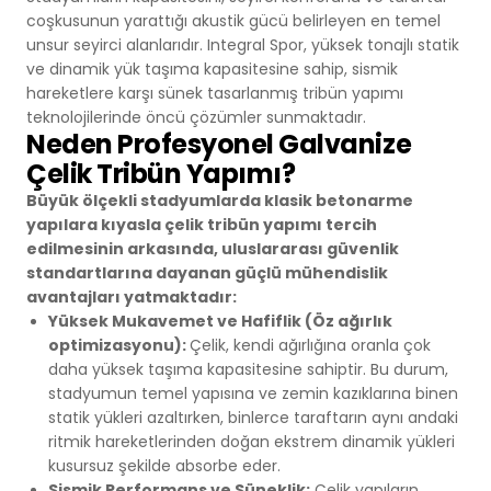
coşkusunun yarattığı akustik gücü belirleyen en temel
unsur seyirci alanlarıdır. Integral Spor, yüksek tonajlı statik
ve dinamik yük taşıma kapasitesine sahip, sismik
hareketlere karşı sünek tasarlanmış tribün yapımı
teknolojilerinde öncü çözümler sunmaktadır.
Neden Profesyonel Galvanize
Çelik Tribün Yapımı?
Büyük ölçekli stadyumlarda klasik betonarme
yapılara kıyasla çelik tribün yapımı tercih
edilmesinin arkasında, uluslararası güvenlik
standartlarına dayanan güçlü mühendislik
avantajları yatmaktadır:
Yüksek Mukavemet ve Hafiflik (Öz ağırlık
optimizasyonu):
Çelik, kendi ağırlığına oranla çok
daha yüksek taşıma kapasitesine sahiptir. Bu durum,
stadyumun temel yapısına ve zemin kazıklarına binen
statik yükleri azaltırken, binlerce taraftarın aynı andaki
ritmik hareketlerinden doğan ekstrem dinamik yükleri
kusursuz şekilde absorbe eder.
Sismik Performans ve Süneklik:
Çelik yapıların