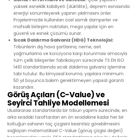
yüksek esneklik kabiliyeti (düktilite), deprem esnasında
enerjiyi sönümleyerek yapının yıkılmasını önler.
Projelerimizde kullanılan özel sismik damperler ve
mafsallı birleşim noktaları, mega yapılar için en
güvenli ve esnek çözümü sunar.
Sıcak Daldırma Galvaniz (HDG) Teknolojisi:
Tribünlerin dış hava şartlarına, neme, asit
yağmurlarına ve korozyona karşı korunması amacıyla
tüm çelik bileşenler fabrikasyon sürecinde TS EN ISO
1461 standartlarında sıcak daldırma galvaniz işlemine
tabi tutulur. Bu kimyasal koruma, yapılara minimum
50 yıl boyunca bakım gerektirmeyen yapısal garanti
kazandırır.
Görüş Açıları (C-Value) ve
Seyirci Tahliye Modellemesi
Uluslararası standartlarda bir tribün yapımı sürecinde, en
arka sıradaki taraftardan en ön sıradakine kadar her bir
koltuğun sahanın taç çizgisini kesintisiz görebilmesini
sağlayan matematiksel C-Value (görüş çizgisi değeri)