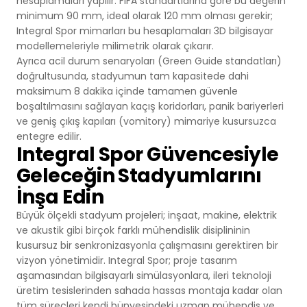
hesaplamaları yapılır. FIFA standartlarına göre bu değerin
minimum 90 mm, ideal olarak 120 mm olması gerekir;
Integral Spor mimarları bu hesaplamaları 3D bilgisayar
modellemeleriyle milimetrik olarak çıkarır.
Ayrıca acil durum senaryoları (Green Guide standatları)
doğrultusunda, stadyumun tam kapasitede dahi
maksimum 8 dakika içinde tamamen güvenle
boşaltılmasını sağlayan kaçış koridorları, panik bariyerleri
ve geniş çıkış kapıları (vomitory) mimariye kusursuzca
entegre edilir.
Integral Spor Güvencesiyle
Geleceğin Stadyumlarını
İnşa Edin
Büyük ölçekli stadyum projeleri; inşaat, makine, elektrik
ve akustik gibi birçok farklı mühendislik disiplininin
kusursuz bir senkronizasyonla çalışmasını gerektiren bir
vizyon yönetimidir. Integral Spor; proje tasarım
aşamasından bilgisayarlı simülasyonlara, ileri teknoloji
üretim tesislerinden sahada hassas montaja kadar olan
tüm süreçleri kendi bünyesindeki uzman mühendis ve