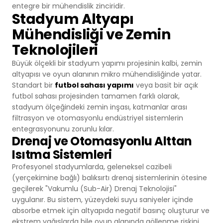
entegre bir mühendislik zinciridir.
Basketbol Salonları
Doğal Çim
Stadyum Altyapı
Mühendisliği ve Zemin
Voleybol Sahaları
Teknolojileri
Büyük ölçekli bir stadyum yapımı projesinin kalbi, zemin
Hentbol Sahaları
altyapısı ve oyun alanının mikro mühendisliğinde yatar.
Standart bir
futbol sahası yapımı
veya basit bir açık
Çok Amaçlı Sahalar
futbol sahası projesinden tamamen farklı olarak,
stadyum ölçeğindeki zemin inşası, katmanlar arası
Hokey Sahaları
filtrasyon ve otomasyonlu endüstriyel sistemlerin
entegrasyonunu zorunlu kılar.
Drenaj ve Otomasyonlu Alttan
Beyzbol Sahaları
Isıtma Sistemleri
Profesyonel stadyumlarda, geleneksel cazibeli
Ragbi Sahaları
(yerçekimine bağlı) balıksırtı drenaj sistemlerinin ötesine
geçilerek "Vakumlu (Sub-Air) Drenaj Teknolojisi"
Badminton Kortları
uygulanır. Bu sistem, yüzeydeki suyu saniyeler içinde
absorbe etmek için altyapıda negatif basınç oluşturur ve
ekstrem yağışlarda bile oyun alanında göllenme riskini