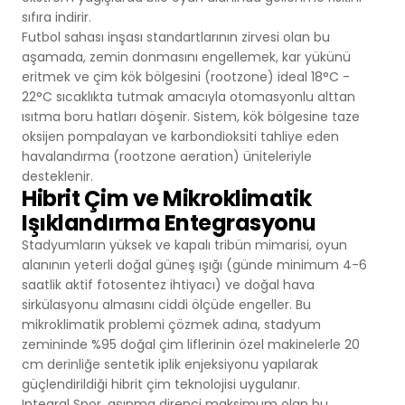
Futsal Sahaları
sıfıra indirir.
Futbol sahası inşası standartlarının zirvesi olan bu
Kriket Sahaları
aşamada, zemin donmasını engellemek, kar yükünü
eritmek ve çim kök bölgesini (rootzone) ideal 18°C -
Amerikan Futbolu
22°C sıcaklıkta tutmak amacıyla otomasyonlu alttan
ısıtma boru hatları döşenir. Sistem, kök bölgesine taze
oksijen pompalayan ve karbondioksiti tahliye eden
Kapalı Minder Sporları
havalandırma (rootzone aeration) üniteleriyle
desteklenir.
Hipodromlar
Hibrit Çim ve Mikroklimatik
Işıklandırma Entegrasyonu
Stadyumların yüksek ve kapalı tribün mimarisi, oyun
alanının yeterli doğal güneş ışığı (günde minimum 4-6
saatlik aktif fotosentez ihtiyacı) ve doğal hava
sirkülasyonu almasını ciddi ölçüde engeller. Bu
mikroklimatik problemi çözmek adına, stadyum
zemininde %95 doğal çim liflerinin özel makinelerle 20
cm derinliğe sentetik iplik enjeksiyonu yapılarak
güçlendirildiği hibrit çim teknolojisi uygulanır.
Integral Spor, aşınma direnci maksimum olan bu