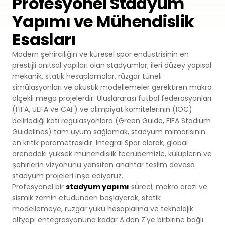
Profesyonel Stadyum
Yapımı ve Mühendislik
Premium
Sprey Kaplama
SBR
Atletizm Pistleri
Esasları
Monoturf
Full PU Sistem
Drenajlı Shockpad
Padel Kortları
Modern şehirciliğin ve küresel spor endüstrisinin en
prestijli anıtsal yapıları olan stadyumlar; ileri düzey yapısal
PowerGrass
PU Sistem
PE Shockpad
mekanik, statik hesaplamalar, rüzgar tüneli
Padel Kulüpler
simülasyonları ve akustik modellemeler gerektiren makro
DuoGrass
Spor Parke
Silis Kumu
ölçekli mega projelerdir. Uluslararası futbol federasyonları
Padbol Kortları
(FIFA, UEFA ve CAF) ve olimpiyat komitelerinin (IOC)
Non-Infill
Spor PVC Sistem
belirlediği katı regülasyonlara (Green Guide, FIFA Stadium
Pickleball Kortları
Guidelines) tam uyum sağlamak, stadyum mimarisinin
Padel Çimi
Akrilik Kaplama
en kritik parametresidir. Integral Spor olarak, global
arenadaki yüksek mühendislik tecrübemizle, kulüplerin ve
Tenis Kortları
şehirlerin vizyonunu yansıtan anahtar teslim devasa
Tenis Çimi
Modüler Kauçuk
stadyum projeleri inşa ediyoruz.
Squash Kortları
Profesyonel bir
stadyum yapımı
süreci; makro arazi ve
Golf Çimi
sismik zemin etüdünden başlayarak, statik
modellemeye, rüzgar yükü hesaplarına ve teknolojik
Çelik Tribünler
Hibrit Çim
altyapı entegrasyonuna kadar A'dan Z'ye birbirine bağlı