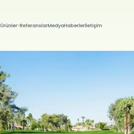
Ürünler
Referanslar
Medya
Haberler
İletişim
VERİLERİN KORUNMASI
İTESİ ÇEREZ POLİTİKASI
riniz; veri sorumlusu olarak Firma Adı (“ŞİRKET” veya Firma Adı” olar
tır.) tarafından işletilen (www.alanadi.com) internet sitesini ziyar
liliğini korumak Kurumumuzun önde gelen ilkelerindendir. Bu Çere
ikası (“Politika”), tüm web sitesi ziyaretçilerimize ve kullanıcıları
 hangi koşullarda kullanıldığını açıklamaktadır.
sayarınız ya da mobil cihazınız üzerinden ziyaret ettiğiniz internet 
hazınıza veya ağ sunucusuna depolanan küçük metin dosyalarıdır
ret ettiğiniz internet sitesini kullanmanız sırasında size kişiselleştir
k, sunulan hizmetleri geliştirmek ve deneyiminizi iyileştirmek i
ir internet sitesinde gezinirken kullanım kolaylığına katkıda bulunab
 tercih etmezseniz tarayıcınızın ayarlarından Çerezleri silebilir ya 
siniz. Ancak bunun internet sitemizi kullanımınızı etkileyebileceğin
teriz. Tarayıcınızdan Çerez ayarlarınızı değiştirmediğiniz sürece 
ını kabul ettiğinizi varsayacağız.