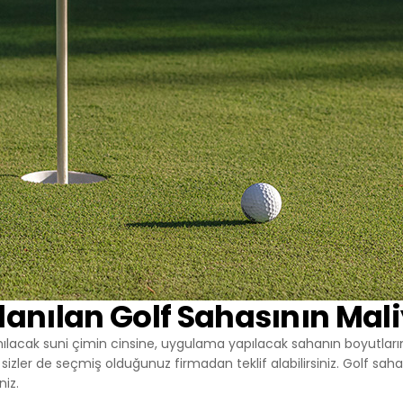
anılan Golf Sahasının Mali
anılacak suni çimin cinsine, uygulama yapılacak sahanın boyutlar
izler de seçmiş olduğunuz firmadan teklif alabilirsiniz. Golf sahası ür
niz.