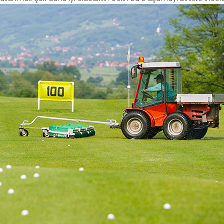
/Teknik Çerezler
niz internet sitesinin düzgün şekilde çalışabilmesi için zorunlu çere
rin amacı, sitenin çalışmasını sağlamak yoluyla gerekli hizmet s
net sitesinin güvenli bölümlerine erişmeye, özelliklerini kullanabi
nti yapabilmeye olanak verir.
k Çerezler
nin kullanım şekli, ziyaret sıklığı ve sayısı, hakkında bilgi toplayan 
siteye nasıl geçtiğini gösterirler. Bu tür çerezlerin kullanım amacı,
ni iyileştirerek performans arttırmak ve genel eğilim yönünü belirl
iklerinin tespitini sağlayabilecek verileri içermezler. Örneğin, göst
veya en çok ziyaret edilen sayfaları gösterirler.
l/Fonksiyonel Çerezler
ite içerisinde yaptığı seçimleri kaydederek bir sonraki ziyarette hat
 amacı ziyaretçilere kullanım kolaylığı sağlamaktır. Örneğin, site
ziyaret ettiği her bir sayfada kullanıcı şifresini tekrar girmesini önle
leme/Reklam Çerezleri
sunulan reklamların etkinliğinin ölçülmesi ve reklamların kaç kere
nin hesaplanmasını sağlarlar. Bu tür çerezlerin amacı, ziyaretçiler
lleştirilmiş reklamların sunulmasıdır.
iyaretçilerin gezinmelerine özel olarak ilgi alanlarının tespit edilm