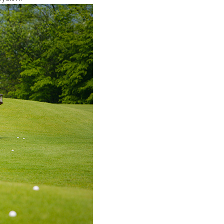
zlerdir.
unmaktır.
lmeye,
ve
 sitenin
emektir.
erilen hata
ırlar. Bu
r.
in ilgi
esini ve