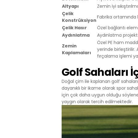
Telefon: +90 
Altyapı
Zemin iyi sıkıştırı
E – Posta:
mai
Çelik
Fabrika ortamında k
Web Adresi: 
Konstrüksiyon
Çelik Hasır
Özel bağlantı eleman
Aydınlatma
Aydınlatma projektö
Özel PE ham madded
Zemin
yerinde birleştiril
Kaplamaları
fırçalama işlemi yap
Golf Sahaları 
Doğal çim ile kaplanan golf sahaların
dayanıklı bir ikame olarak spor saha
için çok daha uygun olduğu söylene
yaygın olarak tercih edilmektedir.