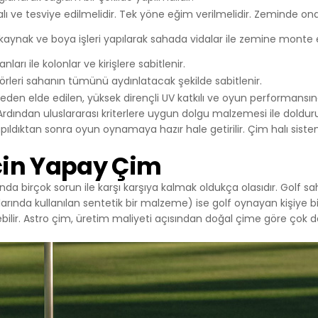
216 555 55 55
lmalı ve tesviye edilmelidir. Tek yöne eğim verilmelidir. Zeminde 
l@alanadi.com
aynak ve boya işleri yapılarak sahada vidalar ile zemine monte e
www.alanadi.com
ları ile kolonlar ve kirişlere sabitlenir.
rleri sahanın tümünü aydınlatacak şekilde sabitlenir.
en elde edilen, yüksek dirençli UV katkılı ve oyun performansına
ir. Ardından uluslararası kriterlere uygun dolgu malzemesi ile dol
ıldıktan sonra oyun oynamaya hazır hale getirilir. Çim halı sistemi 
İçin Yapay Çim
da birçok sorun ile karşı karşıya kalmak oldukça olasıdır. Golf sah
larında kullanılan sentetik bir malzeme) ise golf oynayan kişiye bi
bilir. Astro çim, üretim maliyeti açısından doğal çime göre çok