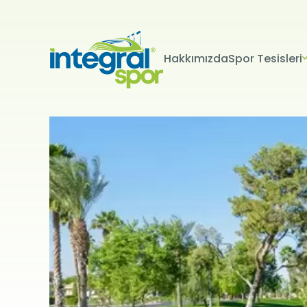
Hakkımızda
Spor Tesisleri
Projeleri
Tüm Projeler
KİŞİSEL 
İNTERNET S
Kişisel verile
adlandırılacak
edenlerin giz
Kullanımı Polit
tür çerezlerin
Çerezler, bilgi
tarafından ci
Genellikle ziya
deneyim sunma
kullanılır ve b
kullanılmasını
engelleyebilir
hatırlatmak is
çerez kullanım