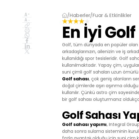
İşlenen Su
Yayınların
kaynaklana
/
Haberler
/
Fuar & Etkinlikler
getirmek.
En İyi Gol
3.İNTERNE
3.1.Oturum 
Oturum çerezle
Golf, tüm dünyada en popüler olan v
çalışmasının t
arkadaşlarınızın, ailenizin ve iş arka
sürekliliğini s
kullanıldığı spor tesisleridir. Golf 
tarayıcınızı ka
kullanılmaktadır. Yapay çim, uygul
3.2.Kalıcı Ç
suni çimli golf sahaları uzun ömürl
Bu tür çerezler
Golf sahası
, çok geniş alanların se
depolanır Kalıc
doğal çimlerde aşırı aşınma olduğu 
bilgisayarınızı
kullanılır. Çünkü astro çim sayesin
silinene kadar 
bir golf sahası oluşturmanız oldukça
Kalıcı çerezle
bulundurarak s
Golf Sahası Y
Kalıcı çerezle
durumunda, ci
Golf sahası yapımı
, Integral Group
olmadığı kontro
daha sonra sulama sisteminin kurul
iletilecek içer
fazla avantajı olduğu için suni çim 