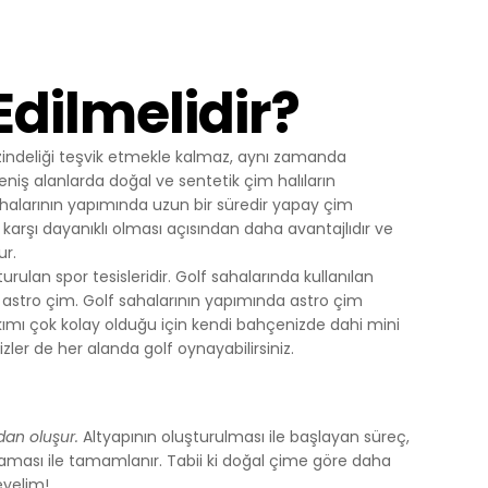
Yapılan
yerine
Edilmelidir?
 zindeliği teşvik etmekle kalmaz, aynı zamanda
ini,
 geniş alanlarda doğal ve sentetik çim halıların
dir, siz
 sahalarının yapımında uzun bir süredir yapay çim
rşı dayanıklı olması açısından daha avantajlıdır ve
ur.
ihazınızda
rulan spor tesisleridir. Golf sahalarında kullanılan
: astro çim. Golf sahalarının yapımında astro çim
an
kımı çok kolay olduğu için kendi bahçenizde dahi mini
zler de her alanda golf oynayabilirsiniz.
göz önünde
iz
up
an oluşur.
Altyapının oluşturulması ile başlayan süreç,
 ve size
aması ile tamamlanır. Tabii ki doğal çime göre daha
sunulur.
eyelim!