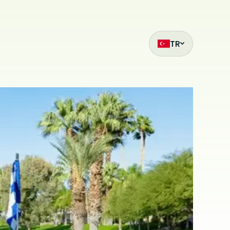
TR
ak
et
z
mıza hangi
siteleri
.
ilmiş bir
çin
ilir. Çerez
da
i
bu sitede