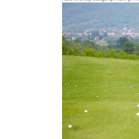
3.3.Zorunlu
Ziyaret ettiği
Bu tür çerezle
Örneğin, inter
üzerinde gezi
3.4.Analiti
İnternet sitesi
ziyaretçilerin 
işleyiş biçimi
Ziyaretçi kiml
mesajı sayısı 
3.5.İşlevse
Ziyaretçinin s
tür çerezlerin
kullanıcısının 
3.6. Hedef
Ziyaretçilere 
görüntülendiği
alanlarına öze
Aynı şekilde, z