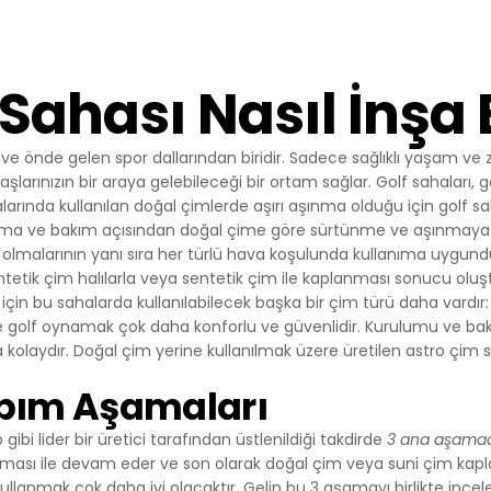
çlarla Mücadele Edilmesi Hakkında Kanun ve Internet Ortamında 
 Düzenlenmesine Dair Usul ve Esaslar Hakkında Yönetmelik’ten
nlar başta olmak üzere, kanuni ve sözleşmesel yükümlülüklerini 
f Sahası Nasıl İnşa 
T SİTEMİZDE KULLANILAN ÇEREZ TÜRLERİ
Çerezleri
rini ziyaretinizi süresince internet sitesinin düzgün bir şekilde
e önde gelen spor dallarından biridir. Sadece sağlıklı yaşam ve
eminini sağlamaktadır. Sitelerimizin ve sizin, ziyaretinizde güvenliğ
daşlarınızın bir araya gelebileceği bir ortam sağlar. Golf sahaları,
ağlamak gibi amaçlarla kullanılırlar. Oturum çerezleri geçici çerezler
sahalarında kullanılan doğal çimlerde aşırı aşınma olduğu için golf
patıp sitemize tekrar geldiğinizde silinir, kalıcı değillerdir.
ama ve bakım açısından doğal çime göre sürtünme ve aşınmaya ka
erezler
ü olmalarının yanı sıra her türlü hava koşulunda kullanıma uygund
 tercihlerinizi hatırlamak için kullanılır ve tarayıcılar vasıtasıyla c
ntetik çim halılarla veya sentetik çim ile kaplanması sonucu oluştu
ı çerezler, sitemizi ziyaret ettiğiniz tarayıcınızı kapattıktan veya
için bu sahalarda kullanılabilecek başka bir çim türü daha vardır
 yeniden başlattıktan sonra bile saklı kalır. Tarayıcınızın ayarlarınd
de golf oynamak çok daha konforlu ve güvenlidir. Kurulumu ve ba
bu çerezler tarayıcınızın alt klasörlerinde tutulurlar.
 kolaydır. Doğal çim yerine kullanılmak üzere üretilen astro çim si
rin bazı türleri; İnternet Sitesini kullanım amacınız gibi hususlar 
izlere özel öneriler sunulması için kullanılabilmektedir.
apım Aşamaları
r sayesinde İnternet Sitemizi aynı cihazla tekrardan ziyaret etmen
hazınızda İnternet Sitemiz tarafından oluşturulmuş bir çerez ol
 gibi lider bir üretici tarafından üstlenildiği takdirde
3 ana aşamad
l edilir ve var ise, sizin siteyi daha önce ziyaret ettiğiniz anlaşılır
ması ile devam eder ve son olarak doğal çim veya suni çim kapl
ik bu doğrultuda belirlenir ve böylelikle sizlere daha iyi bir hizmet 
kullanmak çok daha iyi olacaktır. Gelin bu 3 aşamayı birlikte incel