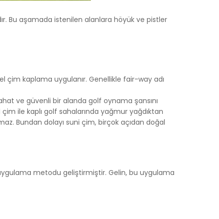
 kısa süre
r. Bu aşamada istenilen alanlara höyük ve pistler
mek veya
in
neği
zel çim kaplama uygulanır. Genellikle fair-way adı
ümkündür.
ahat ve güvenli bir alanda golf oynama şansını
yarlamanız
 çim ile kaplı golf sahalarında yağmur yağdıktan
ernet
lmaz. Bundan dolayı suni çim, birçok açıdan doğal
arını
ir uygulama metodu geliştirmiştir. Gelin, bu uygulama
. Gizlilik
veri