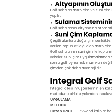
uygun içerikle
Altyapının Oluşt
içinde tekrar 
Golf sahaları astro çim ve suni çim
4.ÇEREZ T
yapılır.
Çerezlerin kul
Sulama Sistemini
silmek için tar
Golf sahalarının altyapısına otomatik
Birçok tarayıc
Suni Çim Kaplam
reddetme, yaln
cihazınıza çe
Çeşitli alanlara doğal çim serildikt
sunar.
verilen topun atıldığı alan astro çim 
Aynı zamanda,
Golf sahalarının suni çim ile kapla
Çerezleri devr
yakalar. Suni çim uygulamalarında ç
gerekebilir, h
sonra golf oynamak mümkün değilken 
sitesindeki ba
çimden çok daha avantajlıdır.
aşağıdaki tablo
5.İNTERNET
Integral Golf
İnternet Sitesi G
Integral ailesi, müşterilerinin en k
maddelerinin y
metodunu birlikte yakından inceley
Politikası Kur
UYGULAMA
sahiplerinin ta
METODU
Firma Adı
Adres: Mahalle
Beton Hatıl
Plywood kalıplar ba