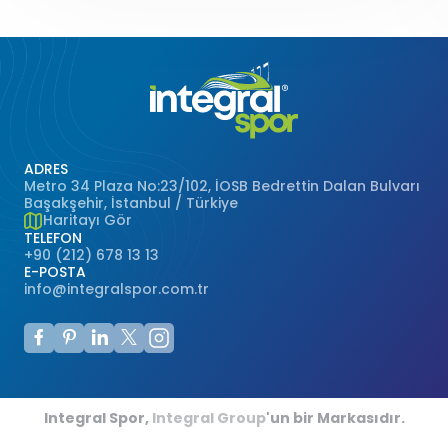
ADRES
Metro 34 Plaza No:23/102, İOSB Bedrettin Dalan Bulvarı
Başakşehir, İstanbul / Türkiye
Haritayı Gör
TELEFON
+90 (212) 678 13 13
E-POSTA
info@integralspor.com.tr
Integral Spor,
Integral Group
'un bir Markasıdır.