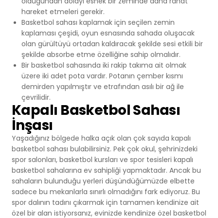
olduğundan dolayı esnek bir zeminde daha rahat
hareket etmeleri gerekir.
Basketbol sahası kaplamak için seçilen zemin
kaplaması çeşidi, oyun esnasında sahada oluşacak
olan gürültüyü ortadan kaldıracak şekilde sesi etkili bir
şekilde absorbe etme özelliğine sahip olmalıdır.
Bir basketbol sahasında iki rakip takıma ait olmak
üzere iki adet pota vardır. Potanın çember kısmı
demirden yapılmıştır ve etrafından asılı bir ağ ile
çevrilidir.
Kapalı Basketbol Sahası
İnşası
Yaşadığınız bölgede halka açık olan çok sayıda kapalı
basketbol sahası bulabilirsiniz. Pek çok okul, şehrinizdeki
spor salonları, basketbol kursları ve spor tesisleri kapalı
basketbol sahalarına ev sahipliği yapmaktadır. Ancak bu
sahaların bulunduğu yerleri düşündüğümüzde elbette
sadece bu mekanlarla sınırlı olmadığını fark ediyoruz. Bu
spor dalının tadını çıkarmak için tamamen kendinize ait
özel bir alan istiyorsanız, evinizde kendinize özel basketbol