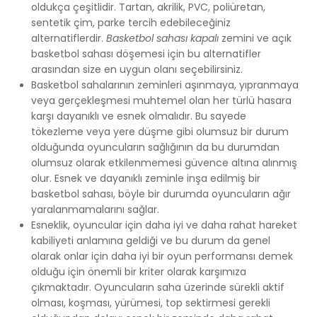
Futsal Sahaları
oldukça çeşitlidir. Tartan, akrilik, PVC, poliüretan,
sentetik çim, parke tercih edebileceğiniz
alternatiflerdir.
Basketbol sahası kapalı
zemini ve açık
Kriket Sahaları
basketbol sahası döşemesi için bu alternatifler
arasından size en uygun olanı seçebilirsiniz.
Amerikan Futbolu
Basketbol sahalarının zeminleri aşınmaya, yıpranmaya
veya gerçekleşmesi muhtemel olan her türlü hasara
Kapalı Minder Sporları
karşı dayanıklı ve esnek olmalıdır. Bu sayede
tökezleme veya yere düşme gibi olumsuz bir durum
olduğunda oyuncuların sağlığının da bu durumdan
Hipodromlar
olumsuz olarak etkilenmemesi güvence altına alınmış
olur. Esnek ve dayanıklı zeminle inşa edilmiş bir
basketbol sahası, böyle bir durumda oyuncuların ağır
yaralanmamalarını sağlar.
Esneklik, oyuncular için daha iyi ve daha rahat hareket
kabiliyeti anlamına geldiği ve bu durum da genel
olarak onlar için daha iyi bir oyun performansı demek
olduğu için önemli bir kriter olarak karşımıza
çıkmaktadır. Oyuncuların saha üzerinde sürekli aktif
olması, koşması, yürümesi, top sektirmesi gerekli