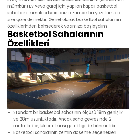
mümkün! Ev veya garaj için yapılan kapalı basketbol
Basketbol Salonları
Doğal Çim
sahalarını merak ediyorsanız o zaman bu yazı tam da
size göre demektir. Genel olarak basketbol sahalarının
Voleybol Sahaları
özelliklerinden bahsederek yazımıza başlayalım.
Basketbol Sahalarının
Hentbol Sahaları
Özellikleri
Çok Amaçlı Sahalar
Hokey Sahaları
Beyzbol Sahaları
Ragbi Sahaları
Standart bir basketbol sahasının ölçüsü 18m genişlik
ve 28m uzunluktadır. Ancak saha çevresinde 2
Badminton Kortları
metrelik boşluklar olması gerektiği de bilinmelidir.
Basketbol sahalarının zemin döşeme seçenekleri