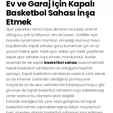
Ev ve Garaj İçin Kapalı
Premium
Basketbol Sahası İnşa
Sprey Kaplama
SBR
Atletizm Pistleri
Etmek
Monoturf
Full PU Sistem
Drenajlı Shockpad
Padel Kortları
Spor yaparken temiz hava almanın ne kadar önemli
PowerGrass
PU Sistem
olduğunu çok iyi biliyoruz, ancak bazen, özellikle açık
PE Shockpad
Padel Kulüpler
havada oynamanın mümkün olmadığı olumsuz hava
koşullarında, kapalı sahalar günü kurtarmak için en iyi
DuoGrass
Spor Parke
Silis Kumu
çözüm haline gelir. Farklı spor dalları için farklı çeşitlerde
Padbol Kortları
kapalı spor sahaları inşa etmek mümkündür. Bunlar
Non-Infill
Spor PVC Sistem
arasında bir de kapalı
basketbol sahası
bulunmaktadır.
Pickleball Kortları
Kapalı basketbol sahalarının ne olduğuna hepimiz
Padel Çimi
Akrilik Kaplama
aşinayız. Kapalı basketbol sahalarıyla sadece canlı olarak
ya da internet üzerinden izlediğimiz profesyonel
Tenis Kortları
Tenis Çimi
Modüler Kauçuk
maçlarda ya da spor salonlarında karşılaşıyormuşuz gibi
görünse de kapalı basketbol sahasının inşa edilebileceği
Squash Kortları
Golf Çimi
yerler sadece bu alanlarla sınırlı değildir.
Evinizde istediğiniz bir yere veya garajınıza da kapalı
Çelik Tribünler
basketbol sahası yaptırabileceğinizi biliyor muydunuz?
Hibrit Çim
Evet, istenilen alanda basketbol sahasının inşa edilmesi