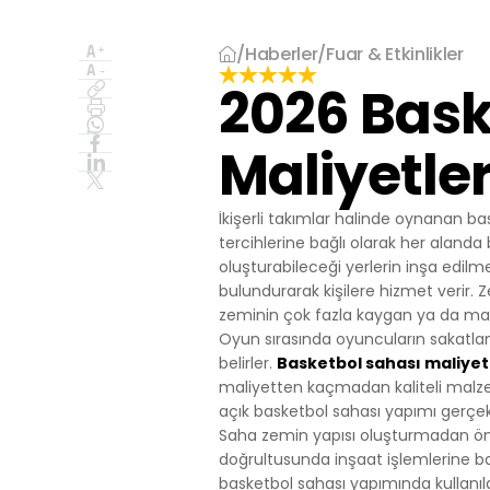
İşlenen Su
Yayınların
kaynaklana
/
Haberler
/
Fuar & Etkinlikler
getirmek.
2026 Bask
3.İNTERNE
3.1.Oturum 
Oturum çerezle
Maliyetler
çalışmasının t
sürekliliğini s
İkişerli takımlar halinde oynanan ba
tarayıcınızı ka
3.2.Kalıcı Ç
tercihlerine bağlı olarak her alanda
Bu tür çerezler
oluşturabileceği yerlerin inşa edil
depolanır Kalıc
bulundurarak kişilere hizmet verir. 
bilgisayarınızı
zeminin çok fazla kaygan ya da ma
silinene kadar 
Oyun sırasında oyuncuların sakatlan
Kalıcı çerezle
belirler.
Basketbol sahası maliyet
bulundurarak s
maliyetten kaçmadan kaliteli malzeme
Kalıcı çerezle
açık basketbol sahası yapımı gerçekleş
durumunda, ci
Saha zemin yapısı oluşturmadan önc
olmadığı kontro
doğrultusunda inşaat işlemlerine ba
iletilecek içer
basketbol sahası yapımında kullanılan 