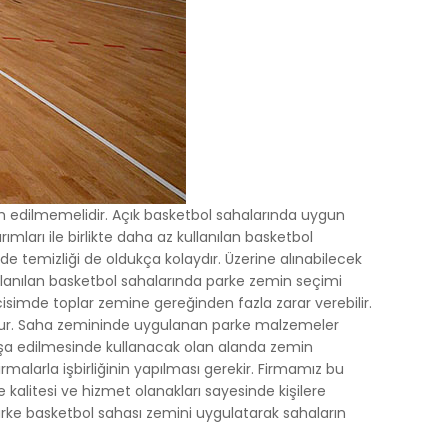
ih edilmemelidir. Açık basketbol sahalarında uygun
ımları ile birlikte daha az kullanılan basketbol
de temizliği de oldukça kolaydır. Üzerine alınabilecek
ullanılan basketbol sahalarında parke zemin seçimi
cisimde toplar zemine gereğinden fazla zarar verebilir.
luşur. Saha zemininde uygulanan parke malzemeler
inşa edilmesinde kullanacak olan alanda zemin
alarla işbirliğinin yapılması gerekir. Firmamız bu
 kalitesi ve hizmet olanakları sayesinde kişilere
parke basketbol sahası zemini uygulatarak sahaların