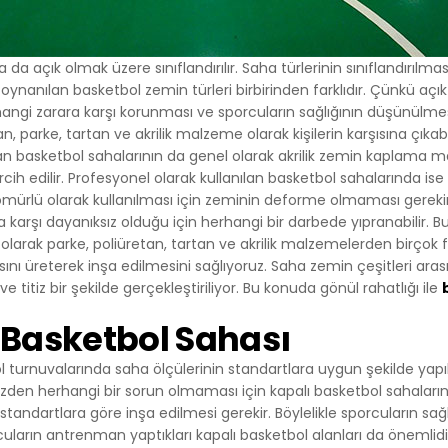
rin sunulmasını sağlarlar. Örneğin, ziyaretçiye gösterilen reklamın
gösterilmesini engeller.
ERCİHLERİ NASIL YÖNETİLİR?
 da açık olmak üzere sınıflandırılır. Saha türlerinin sınıflandırılması 
lanımına ilişkin tercihlerinizi değiştirmek ya da çerezleri engelle
da oynanılan basketbol zemin türleri birbirinden farklıdır. Çünkü
ayıcınızın ayarlarını değiştirmeniz yeterlidir.
gi zarara karşı korunması ve sporcuların sağlığının düşünülmesi g
ı çerezleri kontrol edebilmeniz için size çerezleri kabul etme veya
tan, parke, tartan ve akrilik malzeme olarak kişilerin karşısına çıkabil
ızca belirli türdeki çerezleri kabul etme ya da bir internet sitesin
basketbol sahalarının da genel olarak akrilik zemin kaplama malz
rez depolamayı talep ettiğinde tarayıcı tarafından uyarılma seçe
ih edilir. Profesyonel olarak kullanılan basketbol sahalarında ise
 ömürlü olarak kullanılması için zeminin deforme olmaması gerekir
 daha önce tarayıcınıza kaydedilmiş çerezlerin silinmesi de m
arşı dayanıksız olduğu için herhangi bir darbede yıpranabilir. 
e dışı bırakır veya reddederseniz, bazı tercihleri manuel olarak a
 olarak parke, poliüretan, tartan ve akrilik malzemelerden birçok f
esabınızı tanıyamayacağımız ve ilişkilendiremeyeceğimiz için int
nı üreterek inşa edilmesini sağlıyoruz. Saha zemin çeşitleri arası
zı özellikler ve hizmetler düzgün çalışmayabilir. Tarayıcınızın ayarl
e titiz bir şekilde gerçekleştiriliyor. Bu konuda gönül rahatlığı ile
dan ilgili link’e tıklayarak değiştirebilirsiniz.
 SİTESİ GİZLİLİK POLİTİKASI’NIN YÜRÜRLÜĞÜ
 Basketbol Sahası
izlilik Politikası ..../..../.... tarihlidir. Politika’nın tümünün veya belirli
enilenmesi durumunda Politika’nın yürürlük tarihi güncellenecektir
ol turnuvalarında saha ölçülerinin standartlara uygun şekilde yap
um’un internet sitesinde (www.alanadi.com) yayımlanır ve kişisel 
zden herhangi bir sorun olmaması için kapalı basketbol sahalarının
lebi üzerine ilgili kişilerin erişimine sunulur.
tandartlara göre inşa edilmesi gerekir. Böylelikle sporcuların sağlık
uların antrenman yaptıkları kapalı basketbol alanları da önemlidi
 Adı Sokak Adı. No: 1/A, 34444 İlçe Adı/İl Adı