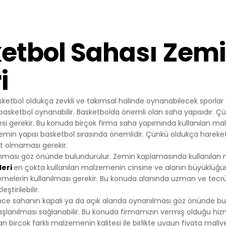
çlarla Mücadele Edilmesi Hakkında Kanun ve Internet Ortamında 
 Düzenlenmesine Dair Usul ve Esaslar Hakkında Yönetmelik’ten
nlar başta olmak üzere, kanuni ve sözleşmesel yükümlülüklerini 
etbol Sahası Zemi
T SİTEMİZDE KULLANILAN ÇEREZ TÜRLERİ
Çerezleri
rini ziyaretinizi süresince internet sitesinin düzgün bir şekilde
i
eminini sağlamaktadır. Sitelerimizin ve sizin, ziyaretinizde güvenliğ
ağlamak gibi amaçlarla kullanılırlar. Oturum çerezleri geçici çerezler
sketbol oldukça zevkli ve takımsal halinde oynanabilecek sporlar ar
patıp sitemize tekrar geldiğinizde silinir, kalıcı değillerdir.
erezler
 basketbol oynanabilir. Basketbolda önemli olan saha yapısıdır. Çün
 tercihlerinizi hatırlamak için kullanılır ve tarayıcılar vasıtasıyla c
mesi gerekir. Bu konuda birçok firma saha yapımında kullanılan ma
ı çerezler, sitemizi ziyaret ettiğiniz tarayıcınızı kapattıktan veya
Zemin yapısı basketbol sırasında önemlidir. Çünkü oldukça hareket
 yeniden başlattıktan sonra bile saklı kalır. Tarayıcınızın ayarlarınd
t olmaması gerekir.
bu çerezler tarayıcınızın alt klasörlerinde tutulurlar.
ması göz önünde bulundurulur. Zemin kaplamasında kullanılan mal
rin bazı türleri; İnternet Sitesini kullanım amacınız gibi hususlar 
leri
en çokta kullanılan malzemenin cinsine ve alanın büyüklüğüne
izlere özel öneriler sunulması için kullanılabilmektedir.
lerin kullanılması gerekir. Bu konuda alanında uzman ve tecrübeli
r sayesinde İnternet Sitemizi aynı cihazla tekrardan ziyaret etmen
tirilebilir.
hazınızda İnternet Sitemiz tarafından oluşturulmuş bir çerez ol
e sahanın kapalı ya da açık alanda oynanılması göz önünde bulu
l edilir ve var ise, sizin siteyi daha önce ziyaret ettiğiniz anlaşılır
şlanılması sağlanabilir. Bu konuda firmamızın vermiş olduğu hizm
ik bu doğrultuda belirlenir ve böylelikle sizlere daha iyi bir hizmet 
birçok farklı malzemenin kalitesi ile birlikte uygun fiyata maliyet li