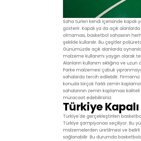
uygun içerikle
içinde tekrar 
4.ÇEREZ T
Saha türleri kendi içerisinde kapalı ya
Çerezlerin kul
gösterir. Kapalı ya da açık alanlar
silmek için tar
olmaması, basketbol sahasının herhan
Birçok tarayıc
şekilde kullanılır. Bu çeşitler poliüre
reddetme, yaln
Günümüzde açık alanlarda oynanılan 
cihazınıza çe
malzeme kullanımı yaygın olarak terc
sunar.
Alanların kullanım sıklığına ve uzun
Aynı zamanda,
Parke malzemesi çabuk yıpranmaya k
Çerezleri devr
sahalarda tercih edilebilir. Firmamız
gerekebilir, h
konuda birçok farklı zemin kaplaması
sitesindeki ba
sahalarının zemin kaplaması kaliteli v
aşağıdaki tablo
5.İNTERNET
müracaat edebilirsiniz.
Türkiye Kapalı
İnternet Sitesi G
maddelerinin y
Türkiye'de gerçekleştirilen basketb
Politikası Kur
Türkiye şampiyonası seçiliyor. Bu yü
sahiplerinin ta
malzemelerden üretilmesi ve belirli s
Firma Adı
sağlanabilir. Bu durumda basketbolc
Adres: Mahalle