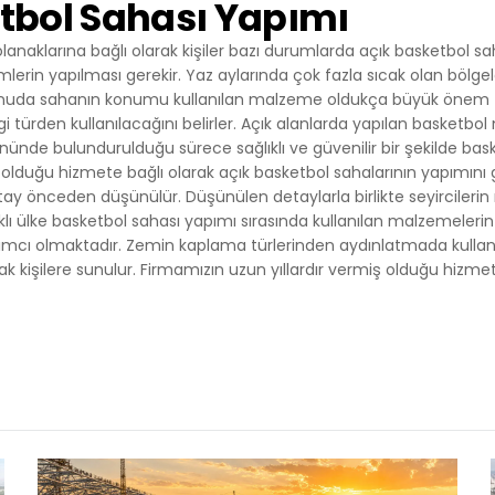
tbol Sahası Yapımı
lanaklarına bağlı olarak kişiler bazı durumlarda açık basketbol sah
mlerin yapılması gerekir. Yaz aylarında çok fazla sıcak olan bölge
 konuda sahanın konumu kullanılan malzeme oldukça büyük önem 
 türden kullanılacağını belirler. Açık alanlarda yapılan basketbo
nünde bulundurulduğu sürece sağlıklı ve güvenilir bir şekilde bas
olduğu hizmete bağlı olarak açık basketbol sahalarının yapımını
ay önceden düşünülür. Düşünülen detaylarla birlikte seyircilerin 
 farklı ülke basketbol sahası yapımı sırasında kullanılan malzemeleri
mcı olmaktadır. Zemin kaplama türlerinden aydınlatmada kullanı
k kişilere sunulur. Firmamızın uzun yıllardır vermiş olduğu hizmet k