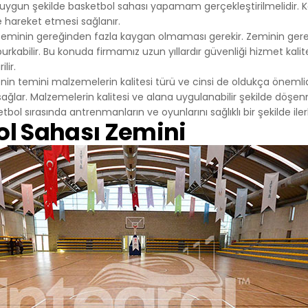
uygun şekilde basketbol sahası yapamam gerçekleştirilmelidir. Ka
216 555 55 55
de hareket etmesi sağlanır.
l@alanadi.com
 zeminin gereğinden fazla kaygan olmaması gerekir. Zeminin ger
www.alanadi.com
i burkabilir. Bu konuda firmamız uzun yıllardır güvenliği hizmet kali
lir.
in temini malzemelerin kalitesi türü ve cinsi de oldukça önemlid
 sağlar. Malzemelerin kalitesi ve alana uygulanabilir şekilde döşen
ketbol sırasında antrenmanların ve oyunlarını sağlıklı bir şekilde ile
ol Sahası Zemini