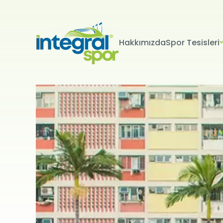
Hakkımızda
Spor Tesisleri
Projeleri
Tüm Projeler
KİŞİSEL 
İNTERNET S
Kişisel verile
adlandırılacak
edenlerin giz
Kullanımı Polit
tür çerezlerin
Çerezler, bilgi
tarafından ci
Genellikle ziya
deneyim sunma
kullanılır ve b
kullanılmasını
engelleyebilir
hatırlatmak is
çerez kullanım