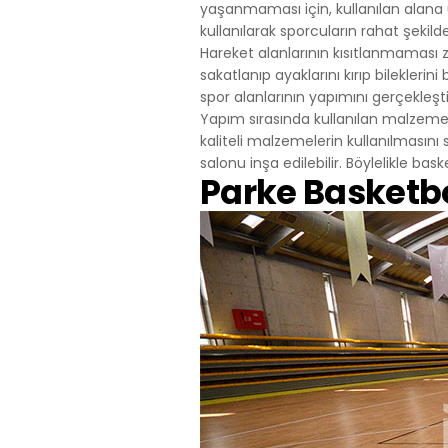
yaşanmaması için, kullanılan alana 
Telefon: +90 
kullanılarak sporcuların rahat şekil
E – Posta:
mai
Hareket alanlarının kısıtlanmaması
Web Adresi: 
sakatlanıp ayaklarını kırıp bileklerin
spor alanlarının yapımını gerçekleştiri
Yapım sırasında kullanılan malzemen
kaliteli malzemelerin kullanılmasını
salonu inşa edilebilir. Böylelikle bas
Parke Basketb