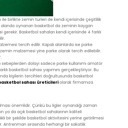
 kısa süre
ile birlikte zemin türleri de kendi içerisinde çeşitlilik
mek veya
 açık alanda oynanan basketbol da zeminin kaygan
erekir. Basketbol sahaları kendi içerisinde 4 farklı
ir.
in
emesi tercih edilir. Kapalı alanlarda ise parke
neği
 zemin malzemesi yine parke olarak tercih edilebilir.
.
ümkündür.
Bu sebeplerden dolayı sadece parke kullanımı amatör
yarlamanız
arklı basketbol sahası yapımını gerçekleştiriyor. Bu
ernet
nda kişilerin tercihleri doğrultusunda basketbol
arını
basketbol sahası üreticileri
olarak firmamıza
. Gizlilik
ılması önemlidir. Çünkü bu ligler oynandığı zaman
veri
 ya da açık basketbol sahalarının kaliteli
lı bir şekilde basketbol aktivitesini yerine getirilmesi
r. Antrenman sırasında herhangi bir sakatlık