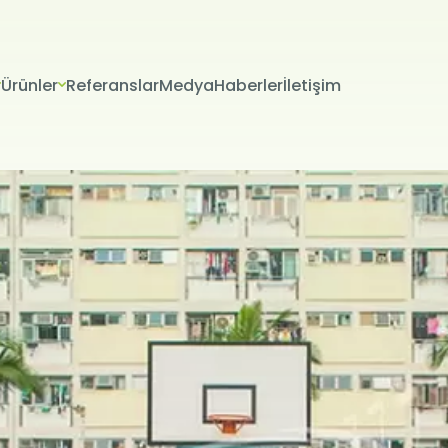
Ürünler
Referanslar
Medya
Haberler
İletişim
VERİLERİN KORUNMASI
İTESİ ÇEREZ POLİTİKASI
riniz; veri sorumlusu olarak Firma Adı (“ŞİRKET” veya Firma Adı” olar
tır.) tarafından işletilen (www.alanadi.com) internet sitesini ziyar
liliğini korumak Kurumumuzun önde gelen ilkelerindendir. Bu Çere
ikası (“Politika”), tüm web sitesi ziyaretçilerimize ve kullanıcıları
 hangi koşullarda kullanıldığını açıklamaktadır.
sayarınız ya da mobil cihazınız üzerinden ziyaret ettiğiniz internet 
hazınıza veya ağ sunucusuna depolanan küçük metin dosyalarıdır
ret ettiğiniz internet sitesini kullanmanız sırasında size kişiselleştir
k, sunulan hizmetleri geliştirmek ve deneyiminizi iyileştirmek i
ir internet sitesinde gezinirken kullanım kolaylığına katkıda bulunab
 tercih etmezseniz tarayıcınızın ayarlarından Çerezleri silebilir ya 
siniz. Ancak bunun internet sitemizi kullanımınızı etkileyebileceğin
teriz. Tarayıcınızdan Çerez ayarlarınızı değiştirmediğiniz sürece 
ını kabul ettiğinizi varsayacağız.