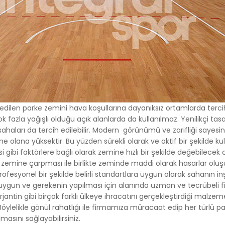
 edilen parke zemini hava koşullarına dayanıksız ortamlarda terc
k fazla yağışlı olduğu açık alanlarda da kullanılmaz. Yenilikçi tasar
ahaları da tercih edilebilir. Modern görünümü ve zarifliği sayesin
 olana yüksektir. Bu yüzden sürekli olarak ve aktif bir şekilde k
ibi faktörlere bağlı olarak zemine hızlı bir şekilde değebilecek 
pun zemine çarpması ile birlikte zeminde maddi olarak hasarlar o
ofesyonel bir şekilde belirli standartlara uygun olarak sahanın 
ygun ve gerekenin yapılması için alanında uzman ve tecrübeli firm
antin gibi birçok farklı ülkeye ihracatını gerçekleştirdiği malzeme
 Böylelikle gönül rahatlığı ile firmamıza müracaat edip her türlü 
ılmasını sağlayabilirsiniz.