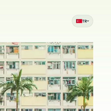
TR
ak
et
z
mıza hangi
siteleri
.
ilmiş bir
çin
ilir. Çerez
da
i
bu sitede