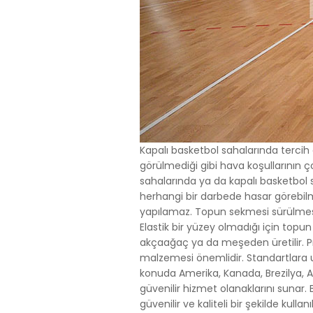
Kapalı basketbol sahalarında tercih
görülmediği gibi hava koşullarının ço
sahalarında ya da kapalı basketbol s
herhangi bir darbede hasar görebilme
yapılamaz. Topun sekmesi sürülmesi g
Elastik bir yüzey olmadığı için to
akçaağaç ya da meşeden üretilir. Pr
malzemesi önemlidir. Standartlara u
konuda Amerika, Kanada, Brezilya, Arj
güvenilir hizmet olanaklarını sunar.
güvenilir ve kaliteli bir şekilde kullan