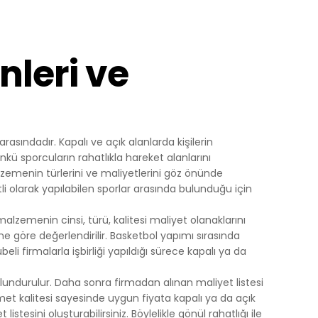
Yapılan
yerine
nleri ve
ini,
dir, siz
asındadır. Kapalı ve açık alanlarda kişilerin
kü sporcuların rahatlıkla hareket alanlarını
ihazınızda
lzemenin türlerini ve maliyetlerini göz önünde
li olarak yapılabilen sporlar arasında bulunduğu için
an
zemenin cinsi, türü, kalitesi maliyet olanaklarını
göz önünde
 göre değerlendirilir. Basketbol yapımı sırasında
 firmalarla işbirliği yapıldığı sürece kapalı ya da
iz
up
ndurulur. Daha sonra firmadan alınan maliyet listesi
 ve size
et kalitesi sayesinde uygun fiyata kapalı ya da açık
sunulur.
stesini oluşturabilirsiniz. Böylelikle gönül rahatlığı ile