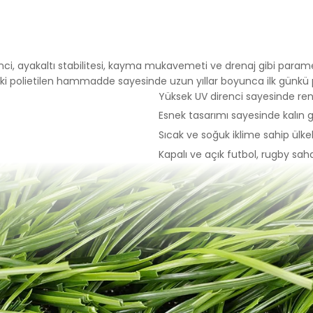
çlarla Mücadele Edilmesi Hakkında Kanun ve Internet Ortamında 
 Düzenlenmesine Dair Usul ve Esaslar Hakkında Yönetmelik’ten
nlar başta olmak üzere, kanuni ve sözleşmesel yükümlülüklerini 
T SİTEMİZDE KULLANILAN ÇEREZ TÜRLERİ
ci, ayakaltı stabilitesi, kayma mukavemeti ve drenaj gibi param
Çerezleri
ki polietilen hammadde sayesinde uzun yıllar boyunca ilk günkü 
rini ziyaretinizi süresince internet sitesinin düzgün bir şekilde
Yüksek UV direnci sayesinde ren
eminini sağlamaktadır. Sitelerimizin ve sizin, ziyaretinizde güvenliğ
Esnek tasarımı sayesinde kalın 
ağlamak gibi amaçlarla kullanılırlar. Oturum çerezleri geçici çerezler
Sıcak ve soğuk iklime sahip ülkele
patıp sitemize tekrar geldiğinizde silinir, kalıcı değillerdir.
erezler
Kapalı ve açık futbol, rugby sahal
 tercihlerinizi hatırlamak için kullanılır ve tarayıcılar vasıtasıyla c
ı çerezler, sitemizi ziyaret ettiğiniz tarayıcınızı kapattıktan veya
 yeniden başlattıktan sonra bile saklı kalır. Tarayıcınızın ayarlarınd
bu çerezler tarayıcınızın alt klasörlerinde tutulurlar.
rin bazı türleri; İnternet Sitesini kullanım amacınız gibi hususlar 
izlere özel öneriler sunulması için kullanılabilmektedir.
r sayesinde İnternet Sitemizi aynı cihazla tekrardan ziyaret etmen
hazınızda İnternet Sitemiz tarafından oluşturulmuş bir çerez ol
l edilir ve var ise, sizin siteyi daha önce ziyaret ettiğiniz anlaşılır
ik bu doğrultuda belirlenir ve böylelikle sizlere daha iyi bir hizmet 