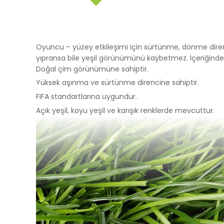
İşlenen Su
Yayınların
kaynaklana
getirmek.
3.İNTERNE
Oyuncu – yüzey etkileşimi için sürtünme, dönme diren
3.1.Oturum 
yıpransa bile yeşil görünümünü kaybetmez. İçeriğinde
Oturum çerezle
Doğal çim görünümüne sahiptir.
çalışmasının t
Yüksek aşınma ve sürtünme direncine sahiptir.
sürekliliğini s
FIFA standartlarına uygundur.
tarayıcınızı ka
3.2.Kalıcı Ç
Açık yeşil, koyu yeşil ve karışık renklerde mevcuttur.
Bu tür çerezler
depolanır Kalıc
bilgisayarınızı
silinene kadar 
Kalıcı çerezle
bulundurarak s
Kalıcı çerezle
durumunda, ci
olmadığı kontro
iletilecek içer