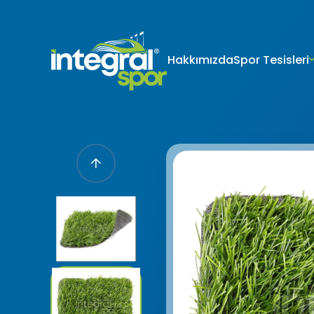
Hakkımızda
Spor Tesisleri
Projeleri
Tüm Projeler
KİŞİSEL 
İNTERNET S
Kişisel verile
adlandırılacak
edenlerin giz
Kullanımı Polit
tür çerezlerin
Çerezler, bilgi
tarafından ci
Genellikle ziya
deneyim sunma
kullanılır ve b
kullanılmasını
engelleyebilir
hatırlatmak is
çerez kullanım