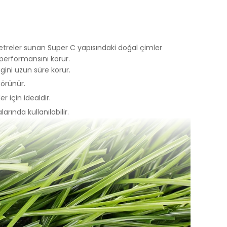
Yapılan
yerine
etreler sunan Super C yapısındaki doğal çimler
performansını korur.
gini uzun süre korur.
ini,
görünür.
dir, siz
r için idealdir.
arında kullanılabilir.
ihazınızda
an
göz önünde
iz
up
 ve size
sunulur.