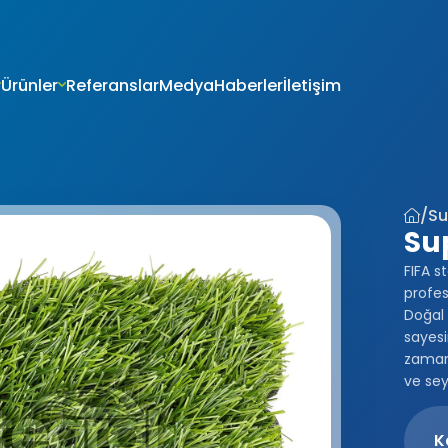
Ürünler
Referanslar
Medya
Haberler
İletişim
VERİLERİN KORUNMASI
İTESİ ÇEREZ POLİTİKASI
riniz; veri sorumlusu olarak Firma Adı (“ŞİRKET” veya Firma Adı” olar
tır.) tarafından işletilen (www.alanadi.com) internet sitesini ziyar
liliğini korumak Kurumumuzun önde gelen ilkelerindendir. Bu Çere
/
Su
ikası (“Politika”), tüm web sitesi ziyaretçilerimize ve kullanıcıları
Su
 hangi koşullarda kullanıldığını açıklamaktadır.
sayarınız ya da mobil cihazınız üzerinden ziyaret ettiğiniz internet 
FIFA s
hazınıza veya ağ sunucusuna depolanan küçük metin dosyalarıdır
profes
ret ettiğiniz internet sitesini kullanmanız sırasında size kişiselleştir
Doğal 
k, sunulan hizmetleri geliştirmek ve deneyiminizi iyileştirmek i
sayesi
ir internet sitesinde gezinirken kullanım kolaylığına katkıda bulunab
zamand
 tercih etmezseniz tarayıcınızın ayarlarından Çerezleri silebilir ya 
ve sey
siniz. Ancak bunun internet sitemizi kullanımınızı etkileyebileceğin
teriz. Tarayıcınızdan Çerez ayarlarınızı değiştirmediğiniz sürece 
ını kabul ettiğinizi varsayacağız.
K