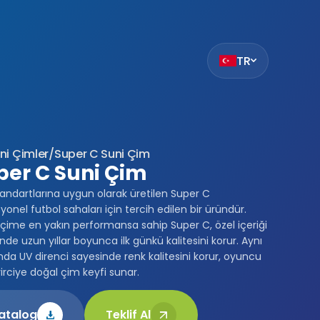
TR
ak
et
z
ni Çimler
/
Super C Suni Çim
mıza hangi
per C Suni Çim
siteleri
tandartlarına uygun olarak üretilen Super C
.
yonel futbol sahaları için tercih edilen bir üründür.
ilmiş bir
çime en yakın performansa sahip Super C, özel içeriği
çin
nde uzun yıllar boyunca ilk günkü kalitesini korur. Aynı
ilir. Çerez
a UV direnci sayesinde renk kalitesini korur, oyuncu
da
irciye doğal çim keyfi sunar.
i
bu sitede
atalog
Teklif Al