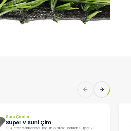
zlerdir.
unmaktır.
lmeye,
ve
 sitenin
emektir.
30 – 50 Yoğunluk
erilen hata
ırlar. Bu
r.
in ilgi
Suni Çimler
Super V Suni Çim
T
esini ve
C Şekli - Omurga
FIFA standartlarına uygun olarak üretilen Super V,